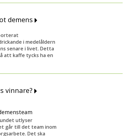
mot demens
porterat
drickande i medelåldern
s senare i livet. Detta
å att kaffe tycks ha en
ts vinnare?
a demensteam
ndet utlyser
et går till det team inom
orgsarbete. Det ska