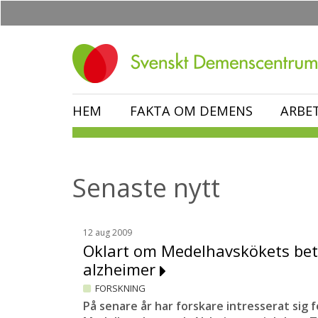
Hoppa
till
huvudinnehåll
HEM
FAKTA OM DEMENS
ARBE
Senaste nytt
12 aug 2009
Oklart om Medelhavskökets bet
alzheimer
FORSKNING
På senare år har forskare intresserat sig