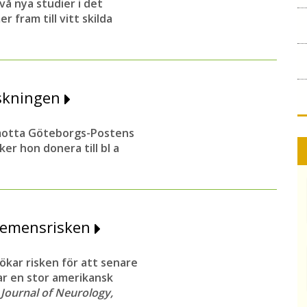
å nya studier i det
fram till vitt skilda
orskningen
n motta Göteborgs-Postens
er hon donera till bl a
 demensrisken
ökar risken för att senare
ar en stor amerikansk
v
Journal of Neurology,