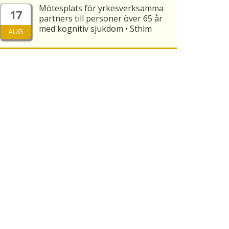
Mötesplats för yrkesverksamma
17
partners till personer över 65 år
med kognitiv sjukdom • Sthlm
AUG