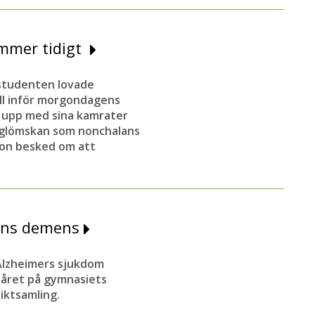
mmer tidigt
 studenten lovade
ll inför morgondagens
 upp med sina kamrater
e glömskan som nonchalans
 hon besked om att
pans demens
 Alzheimers sjukdom
 året på gymnasiets
iktsamling.