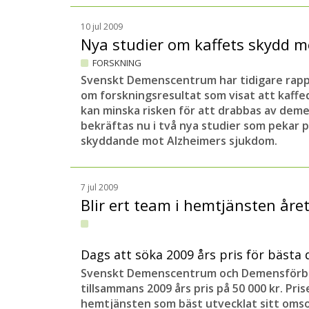
10 jul 2009
Nya studier om kaffets skydd 
FORSKNING
Svenskt Demenscentrum har tidigare rap
om forskningsresultat som visat att kaffe
kan minska risken för att drabbas av demen
bekräftas nu i två nya studier som pekar p
skyddande mot Alzheimers sjukdom.
7 jul 2009
Blir ert team i hemtjänsten åre
Dags att söka 2009 års pris för bäst
Svenskt Demenscentrum och Demensförbu
tillsammans 2009 års pris på 50 000 kr. Pris
hemtjänsten som bäst utvecklat sitt oms