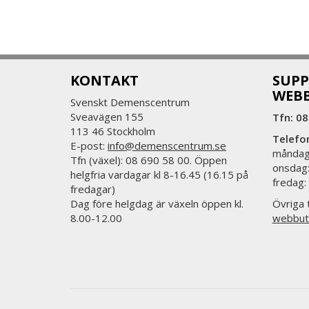
KONTAKT
SUPP
WEB
Svenskt Demenscentrum
Sveavägen 155
Tfn: 08
113 46 Stockholm
Telefo
E-post:
info@demenscentrum.se
måndag:
Tfn (växel): 08 690 58 00. Öppen
onsdag:
helgfria vardagar kl 8-16.45 (16.15 på
fredag:
fredagar)
Dag före helgdag är växeln öppen kl.
Övriga t
8.00-12.00
webbut