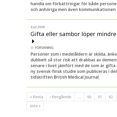
handla om förbättringar för både perso
och anhöriga men även kommunikationen
6 jul 2009
Gifta eller sambor löper mindre
FORSKNING
Personer som i medelåldern är skilda, änkor
dubbelt så stor risk att drabbas av deme
senare i livet jämfört med de som är gifta 
ny svensk-finsk studie som publiceras i d
tidskriften British Medical Journal.
« första
‹ föregående
…
90
91
92
sista »