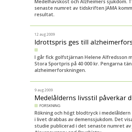
Medelhavskost och Alzheimers sjukdom. Tv
senaste numret av tidskriften JAMA kommer 
resultat.
12 aug 2009
Idrottspris ges till alzheimerf
I går fick golfstjärnan Helene Alfredsso
Stora Sportpris på 40 000 kr. Pengarna tänk
alzheimerforskningen.
9 aug 2009
Medelålderns livsstil påverkar
FORSKNING
Rökning och högt blodtryck i medelåldern 
i livet drabbas av demenssjukdom. Det vis
studie publicerad i det senaste numret a