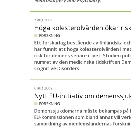
Neurosurgery and Psychiatry.
7 aug 2009
Höga kolesterolvärden ökar ri
FORSKNING
Ett forskarlag bestående av finländska oc
har funnit att höga kolesterolvärden i m
risk för demens senare i livet. Studien pu
numret av den medicinska tidskriften Dem
Cognitive Disorders.
6 aug 2009
Nytt EU-initiativ om demenssj
FORSKNING
Demenssjukdomarna måste bekämpas på fl
EU-kommissionen som bland annat vill ver
samordning av medlemsländernas forskni