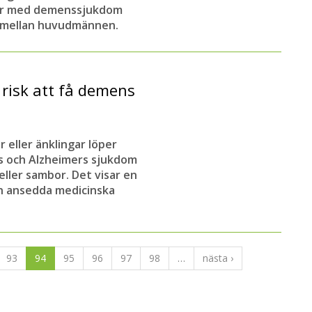
ner med demenssjukdom
 mellan huvudmännen.
 risk att få demens
 eller änklingar löper
ns och Alzheimers sjukdom
eller sambor. Det visar en
en ansedda medicinska
93
94
95
96
97
98
…
nästa ›