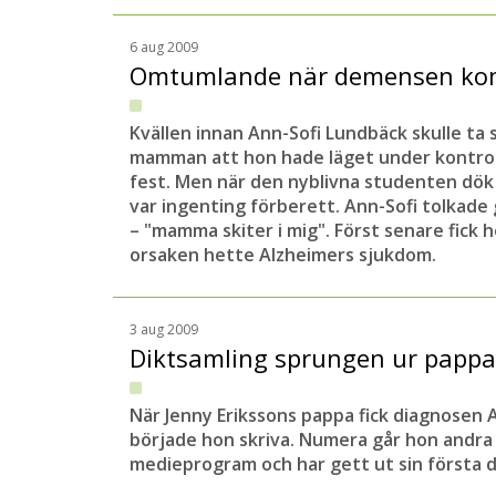
6 aug 2009
Omtumlande när demensen ko
Kvällen innan Ann-Sofi Lundbäck skulle ta
mamman att hon hade läget under kontro
fest. Men när den nyblivna studenten dök
var ingenting förberett. Ann-Sofi tolkad
– "mamma skiter i mig". Först senare fick
orsaken hette Alzheimers sjukdom.
3 aug 2009
Diktsamling sprungen ur pap
När Jenny Erikssons pappa fick diagnosen
började hon skriva. Numera går hon andra
medieprogram och har gett ut sin första d