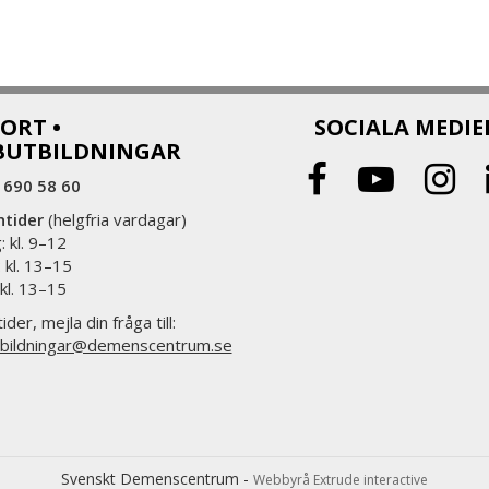
ORT •
SOCIALA MEDIE
BUTBILDNINGAR
 690 58 60
ntider
(helgfria vardagar)
 kl. 9–12
 kl. 13–15
 kl. 13–15
ider, mejla din fråga till:
bildningar@demenscentrum.se
Svenskt Demenscentrum -
Webbyrå Extrude interactive