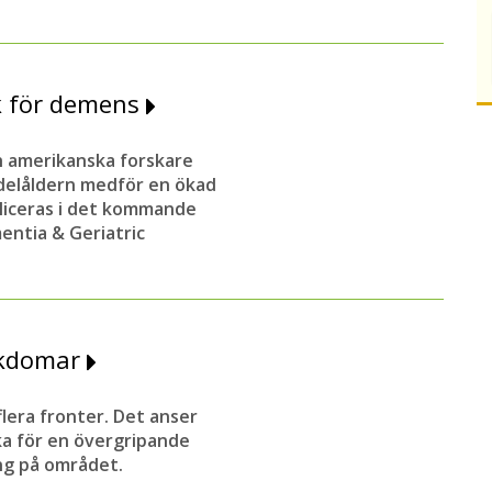
sk för demens
h amerikanska forskare
edelåldern medför en ökad
bliceras i det kommande
entia & Geriatric
ukdomar
era fronter. Det anser
ka för en övergripande
ng på området.