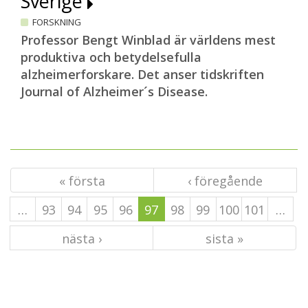
Sverige
FORSKNING
Professor Bengt Winblad är världens mest
produktiva och betydelsefulla
alzheimerforskare. Det anser tidskriften
Journal of Alzheimer´s Disease.
« första
‹ föregående
…
93
94
95
96
97
98
99
100
101
…
nästa ›
sista »