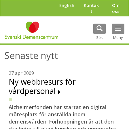
H
English
Kontak
Om
o
t
oss
p
p
a
Tog
t
navi
i
Sök
Meny
l
l
Senaste nytt
h
u
v
u
27 apr 2009
d
Ny webbresurs för
i
vårdpersonal
n
n
e
h
Alzheimerfonden har startat en digital
å
mötesplats för anställda inom
l
demensvården. Förhoppningen är att den
l
ska bidra till ökad kunskap och uppmuntra