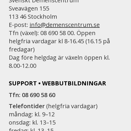
Svenskt Demenscentrum
Sveavägen 155
113 46 Stockholm
E-post:
info@demenscentrum.se
Tfn (växel): 08 690 58 00. Öppen
helgfria vardagar kl 8-16.45 (16.15 på
fredagar)
Dag före helgdag är växeln öppen kl.
8.00-12.00
SUPPORT • WEBBUTBILDNINGAR
Tfn: 08 690 58 60
Telefontider
(helgfria vardagar)
måndag: kl. 9–12
onsdag: kl. 13–15
fredag: kl. 13–15