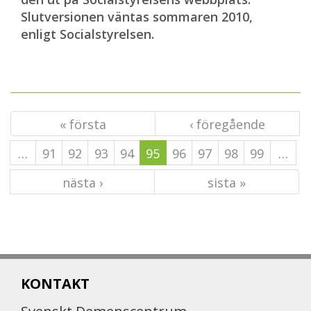
Slutversionen väntas sommaren 2010,
enligt Socialstyrelsen.
« första
‹ föregående
…
91
92
93
94
95
96
97
98
99
…
nästa ›
sista »
KONTAKT