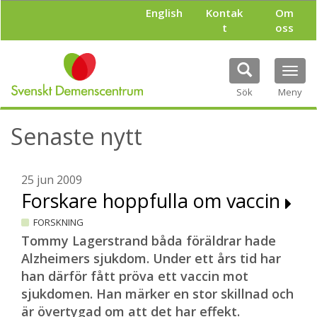
H
English
Kontak
Om
o
t
oss
p
p
a
Tog
t
navi
i
Sök
Meny
l
l
Senaste nytt
h
u
v
u
25 jun 2009
d
Forskare hoppfulla om vaccin
i
n
FORSKNING
n
Tommy Lagerstrand båda föräldrar hade
e
Alzheimers sjukdom. Under ett års tid har
h
han därför fått pröva ett vaccin mot
å
l
sjukdomen. Han märker en stor skillnad och
l
är övertygad om att det har effekt.