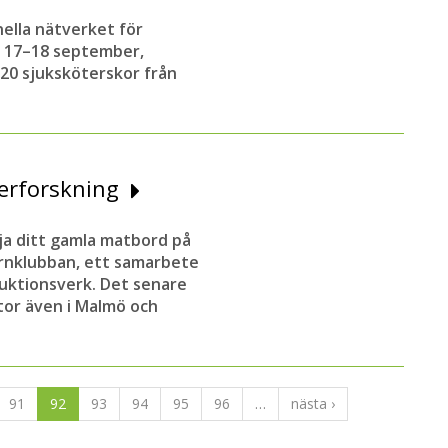
nella nätverket för
, 17–18 september,
20 sjuksköterskor från
merforskning
ja ditt gamla matbord på
ärnklubban, ett samarbete
uktionsverk. Det senare
tor även i Malmö och
91
92
93
94
95
96
…
nästa ›