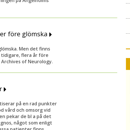
gningen på Ängelholms
er före glömska
lömska. Men det finns
idigare, flera år före
i Archives of Neurology.
er
ritiserar på en rad punkter
god vård och omsorg vid
en pekar de bl a på det
gnos, något som enligt
essa patienter finns