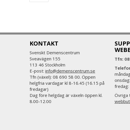
KONTAKT
SUPP
WEB
Svenskt Demenscentrum
Sveavägen 155
Tfn: 08
113 46 Stockholm
Telefo
E-post:
info@demenscentrum.se
måndag:
Tfn (växel): 08 690 58 00. Öppen
onsdag:
helgfria vardagar kl 8-16.45 (16.15 på
fredag:
fredagar)
Dag före helgdag är växeln öppen kl.
Övriga t
8.00-12.00
webbut