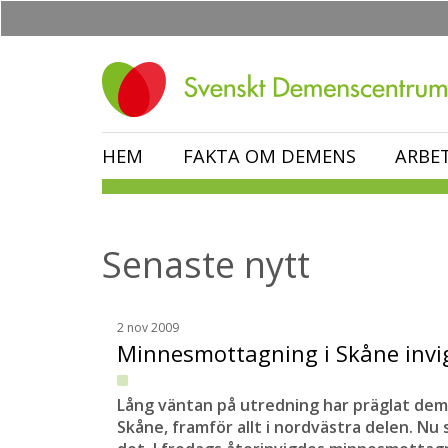
Hoppa
till
huvudinnehåll
HEM
FAKTA OM DEMENS
ARBE
Senaste nytt
2 nov 2009
Minnesmottagning i Skåne invi
Lång väntan på utredning har präglat de
Skåne, framför allt i nordvästra delen. Nu 