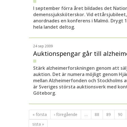
I september förra året bildades det Natio
demenssjuksköterskor. Vid ettårsjubileet
anordnades en konferens i Malmö. Drygt 1
hela landet deltog.
24 sep 2009
Auktionspengar går till alzhei
Stärk alzheimerforskningen genom att säl
auktion. Det är numera möjligt genom Hj
mellan Alzheimerfonden och Stockholms a
är Sveriges största auktionsverk med kon
Göteborg.
« första
‹ föregående
…
88
89
90
sista »