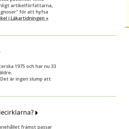
nligt artikelförfattarna,
gnoser" för att hyfsa
ikel i Läkartidningen »
terska 1975 och har nu 33
äldre.
 Det är ingen slump att
iecirklarna?
innehållet främst passar