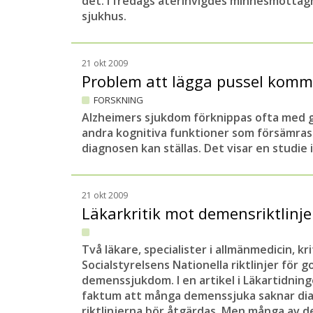
det. I fredags återinvigdes minnesmotta
sjukhus.
21 okt 2009
Problem att lägga pussel komm
FORSKNING
Alzheimers sjukdom förknippas ofta med g
andra kognitiva funktioner som försämras t
diagnosen kan ställas. Det visar en studie 
21 okt 2009
Läkarkritik mot demensriktlinj
Två läkare, specialister i allmänmedicin, k
Socialstyrelsens Nationella riktlinjer för 
demenssjukdom. I en artikel i Läkartidning
faktum att många demenssjuka saknar dia
riktlinjerna bör åtgärdas. Men många av d