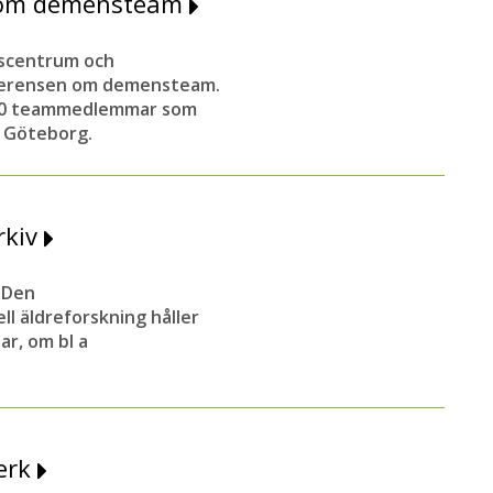
n om demensteam
scentrum och
onferensen om demensteam.
300 teammedlemmar som
i Göteborg.
rkiv
 Den
l äldreforskning håller
ar, om bl a
erk