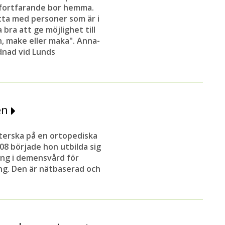
r fortfarande bor hemma.
ta med personer som är i
 bra att ge möjlighet till
n, make eller maka". Anna-
dnad vid Lunds
hen
terska på en ortopediska
08 började hon utbilda sig
dning i demensvård för
g. Den är nätbaserad och