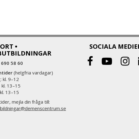
ORT •
SOCIALA MEDIE
BUTBILDNINGAR
 690 58 60
ntider
(helgfria vardagar)
 kl. 9–12
 kl. 13–15
 kl. 13–15
ider, mejla din fråga till:
bildningar@demenscentrum.se