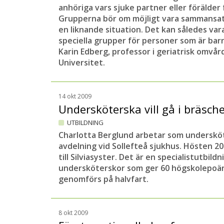
anhöriga vars sjuke partner eller förälde
Grupperna bör om möjligt vara sammansat
en liknande situation. Det kan således vara
speciella grupper för personer som är bar
Karin Edberg, professor i geriatrisk omvår
Universitet.
14 okt 2009
Undersköterska vill gå i bräsc
UTBILDNING
Charlotta Berglund arbetar som underskö
avdelning vid Sollefteå sjukhus. Hösten 20
till Silviasyster. Det är en specialistutbil
undersköterskor som ger 60 högskolepoän
genomförs på halvfart.
8 okt 2009