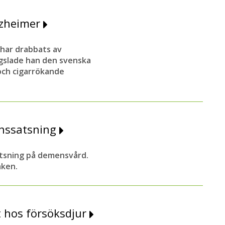
lzheimer
 har drabbats av
gslade han den svenska
och cigarrökande
enssatsning
atsning på demensvård.
aken.
t hos försöksdjur