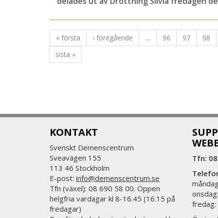
delades ut av Drottning Silvia fredagen d
« första
‹ föregående
…
96
97
98
sista »
KONTAKT
SUPP
WEB
Svenskt Demenscentrum
Sveavägen 155
Tfn: 08
113 46 Stockholm
Telefo
E-post:
info@demenscentrum.se
måndag:
Tfn (växel): 08 690 58 00. Öppen
onsdag:
helgfria vardagar kl 8-16.45 (16.15 på
fredag:
fredagar)