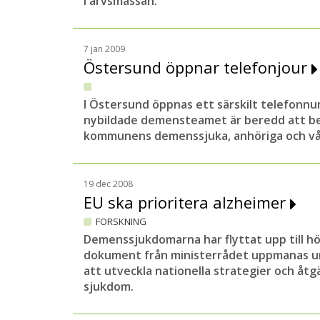
i arvsmassan.
7 jan 2009
Östersund öppnar telefonjour
I Östersund öppnas ett särskilt telefonn
nybildade demensteamet är beredd att be
kommunens demenssjuka, anhöriga och vår
19 dec 2008
EU ska prioritera alzheimer
FORSKNING
Demenssjukdomarna har flyttat upp till hög
dokument från ministerrådet uppmanas 
att utveckla nationella strategier och åt
sjukdom.