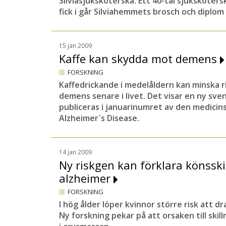
Silviasjuksköterska. Ett 40-tal sjuksköter
fick i går Silviahemmets brosch och diplo
15 jan 2009
Kaffe kan skydda mot demens
FORSKNING
Kaffedrickande i medelåldern kan minska r
demens senare i livet. Det visar en ny sve
publiceras i januarinumret av den medicins
Alzheimer´s Disease
.
14 jan 2009
Ny riskgen kan förklara könsski
alzheimer
FORSKNING
I hög ålder löper kvinnor större risk att 
Ny forskning pekar på att orsaken till skill