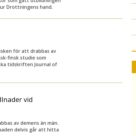
skor som gått utbildningen
m ur Drottningens hand.
isken för att drabbas av
nsk-finsk studie som
ka tidskriften Journal of
llnader vid
drabbas av demens än män.
naden delvis går att hitta