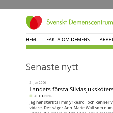
Hoppa
till
huvudinnehåll
HEM
FAKTA OM DEMENS
ARBE
Senaste nytt
21 jan 2009
Landets första Silviasjuksköte
UTBILDNING
Jag har stärkts i min yrkesroll och känner 
vidare. Det säger Ann-Marie Wall som nume