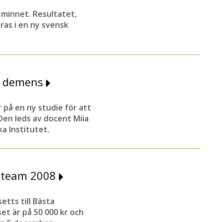
 minnet. Resultatet,
ras i en ny svensk
ga demens
 på en ny studie för att
en leds av docent Miia
a Institutet.
stteam 2008
tts till Bästa
et är på 50 000 kr och