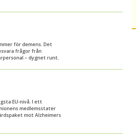
ummer för demens. Det
svara frågor från
personal – dygnet runt.
sta EU-nivå. I ett
unionens medlemsstater
gärdspaket mot Alzheimers