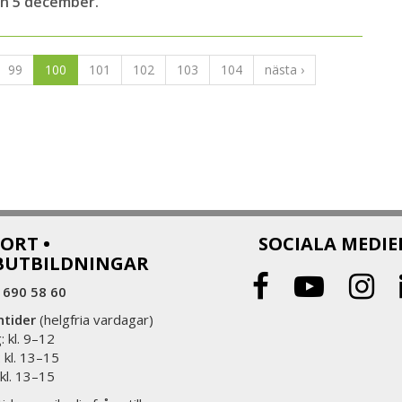
en 5 december.
99
100
101
102
103
104
nästa ›
ORT •
SOCIALA MEDIE
BUTBILDNINGAR
 690 58 60
ntider
(helgfria vardagar)
 kl. 9–12
 kl. 13–15
 kl. 13–15