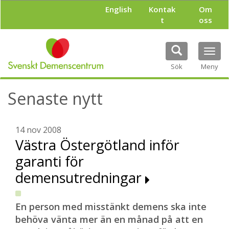
H
English
Kontak
Om
o
t
oss
p
p
a
Tog
t
navi
i
Sök
Meny
l
l
Senaste nytt
h
u
v
u
14 nov 2008
d
Västra Östergötland inför
i
garanti för
n
n
demensutredningar
e
h
å
En person med misstänkt demens ska inte
l
behöva vänta mer än en månad på att en
l