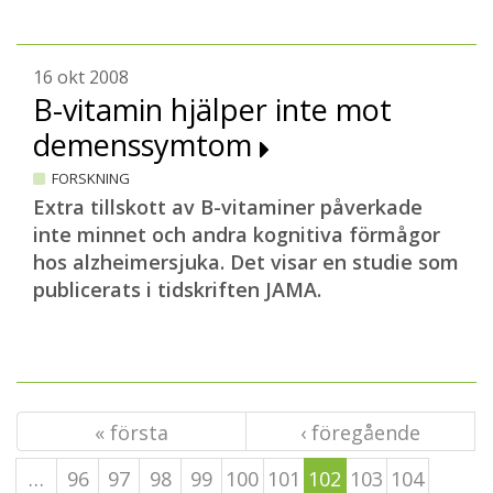
16 okt 2008
B-vitamin hjälper inte mot
demenssymtom
FORSKNING
Extra tillskott av B-vitaminer påverkade
inte minnet och andra kognitiva förmågor
hos alzheimersjuka. Det visar en studie som
publicerats i tidskriften JAMA.
« första
‹ föregående
…
96
97
98
99
100
101
102
103
104