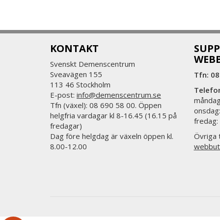
KONTAKT
SUPP
WEB
Svenskt Demenscentrum
Sveavägen 155
Tfn: 08
113 46 Stockholm
Telefo
E-post:
info@demenscentrum.se
måndag:
Tfn (växel): 08 690 58 00. Öppen
onsdag:
helgfria vardagar kl 8-16.45 (16.15 på
fredag:
fredagar)
Dag före helgdag är växeln öppen kl.
Övriga t
8.00-12.00
webbut