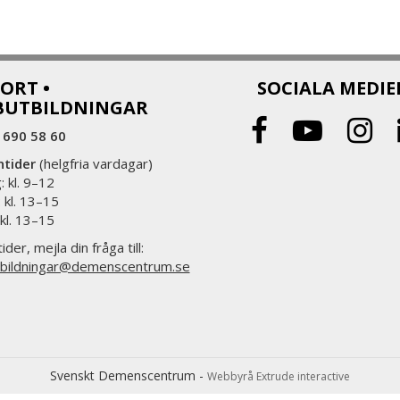
ORT •
SOCIALA MEDIE
BUTBILDNINGAR
 690 58 60
ntider
(helgfria vardagar)
 kl. 9–12
 kl. 13–15
 kl. 13–15
ider, mejla din fråga till:
bildningar@demenscentrum.se
Svenskt Demenscentrum -
Webbyrå Extrude interactive