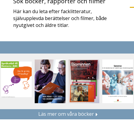
Sök böcker, rapporter och filmer
Här kan du leta efter facklitteratur,
självupplevda berättelser och filmer, både
nyutgivet och äldre titlar.
Läs mer om våra böcker