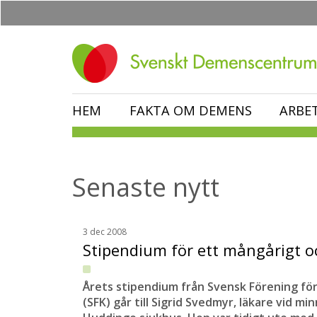
Hoppa
till
huvudinnehåll
HEM
FAKTA OM DEMENS
ARBE
Senaste nytt
3 dec 2008
Stipendium för ett mångårigt 
Årets stipendium från Svensk Förening fö
(SFK) går till Sigrid Svedmyr, läkare vid 