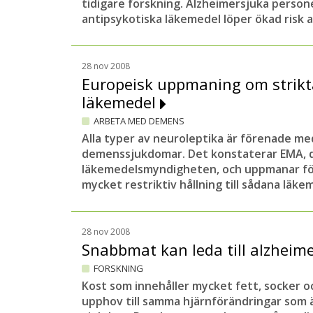
tidigare forskning. Alzheimersjuka perso
antipsykotiska läkemedel löper ökad risk at
28 nov 2008
Europeisk uppmaning om strikt
läkemedel
ARBETA MED DEMENS
Alla typer av neuroleptika är förenade me
demenssjukdomar. Det konstaterar EMA, 
läkemedelsmyndigheten, och uppmanar för
mycket restriktiv hållning till sådana läke
28 nov 2008
Snabbmat kan leda till alzheim
FORSKNING
Kost som innehåller mycket fett, socker o
upphov till samma hjärnförändringar som ä