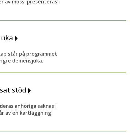
r av möss, presenteras i
sjuka
kap står på programmet
 yngre demensjuka.
sat stöd
deras anhöriga saknas i
r av en kartläggning