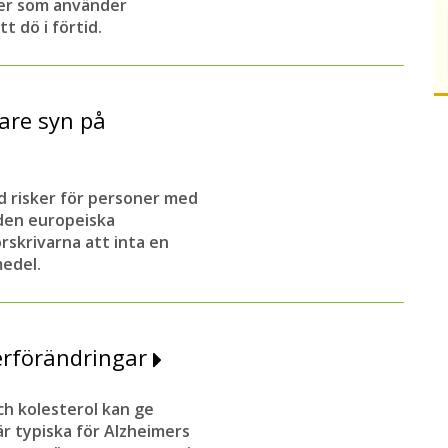
ner som använder
t dö i förtid.
are syn på
d risker för personer med
den europeiska
skrivarna att inta en
medel.
erförändringar
ch kolesterol kan ge
r typiska för Alzheimers