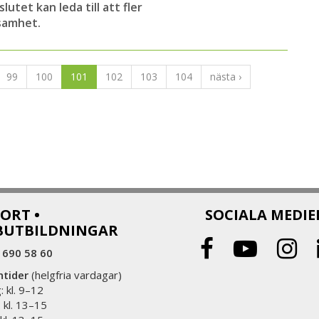
utet kan leda till att fler
samhet.
99
100
101
102
103
104
nästa ›
ORT •
SOCIALA MEDIE
BUTBILDNINGAR
 690 58 60
ntider
(helgfria vardagar)
 kl. 9–12
 kl. 13–15