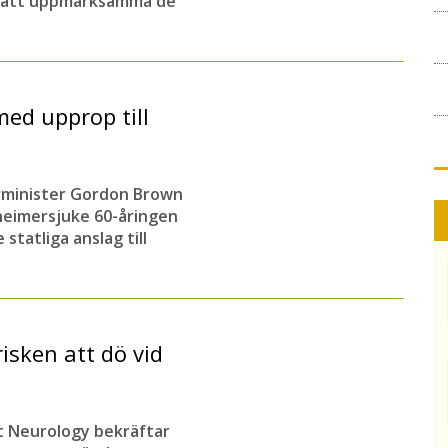
d att uppmärksamma de
ed upprop till
ärminister Gordon Brown
heimersjuke 60-åringen
tatliga anslag till
isken att dö vid
et Neurology bekräftar