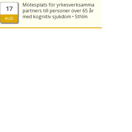
Mötesplats för yrkesverksamma
17
partners till personer över 65 år
med kognitiv sjukdom • Sthlm
AUG