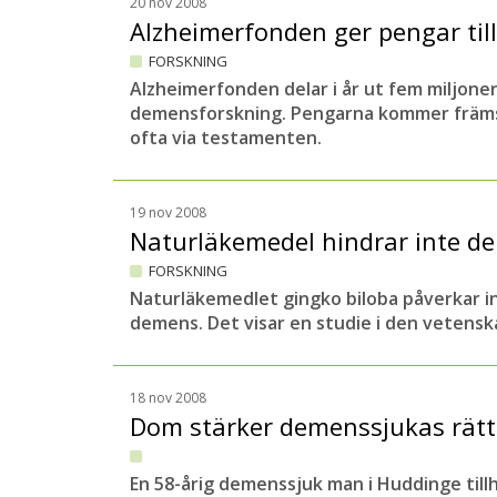
20 nov 2008
Alzheimerfonden ger pengar til
FORSKNING
Alzheimerfonden delar i år ut fem miljoner
demensforskning. Pengarna kommer främst
ofta via testamenten.
19 nov 2008
Naturläkemedel hindrar inte 
FORSKNING
Naturläkemedlet gingko biloba påverkar int
demens. Det visar en studie i den vetenska
18 nov 2008
Dom stärker demenssjukas rätt
En 58-årig demenssjuk man i Huddinge tillh