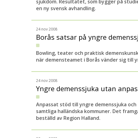
sjukdom. Resultatet, som bygger på studie
en ny svensk avhandling.
24 nov 2008
Borås satsar på yngre demens
Bowling, teater och praktisk demenskuns
när demensteamet i Borås vänder sig till
24 nov 2008
Yngre demenssjuka utan anpas
Anpassat stöd till yngre demenssjuka och 
samtliga halländska kommuner. Det framgå
beställd av Region Halland.