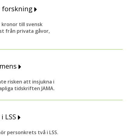
l forskning
 kronor till svensk
 från privata gåvor,
demens
e risken att insjukna i
pliga tidskriften JAMA.
 i LSS
ör personkrets två i LSS.