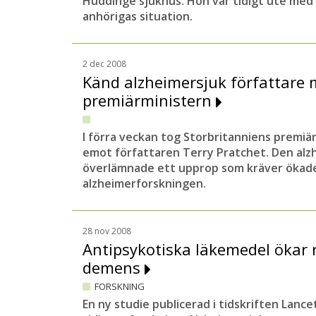
Huddinge sjukhus. Hon var tidigt ute me
anhörigas situation.
2 dec 2008
Känd alzheimersjuk författare m
premiärministern
I förra veckan tog Storbritanniens premi
emot författaren Terry Pratchet. Den alz
överlämnade ett upprop som kräver ökade s
alzheimerforskningen.
28 nov 2008
Antipsykotiska läkemedel ökar r
demens
FORSKNING
En ny studie publicerad i tidskriften Lanc