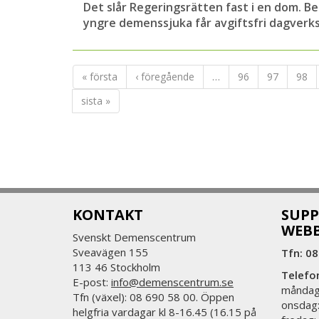
Det slår Regeringsrätten fast i en dom. Besl
yngre demenssjuka får avgiftsfri dagverk
« första
‹ föregående
…
96
97
98
sista »
KONTAKT
SUPP
WEB
Svenskt Demenscentrum
Sveavägen 155
Tfn: 08
113 46 Stockholm
Telefo
E-post:
info@demenscentrum.se
måndag:
Tfn (växel): 08 690 58 00. Öppen
onsdag:
helgfria vardagar kl 8-16.45 (16.15 på