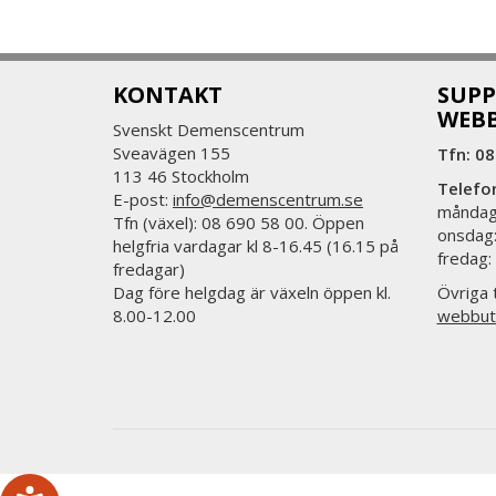
KONTAKT
SUPP
WEB
Svenskt Demenscentrum
Sveavägen 155
Tfn: 08
113 46 Stockholm
Telefo
E-post:
info@demenscentrum.se
måndag:
Tfn (växel): 08 690 58 00. Öppen
onsdag:
helgfria vardagar kl 8-16.45 (16.15 på
fredag:
fredagar)
Dag före helgdag är växeln öppen kl.
Övriga t
8.00-12.00
webbut