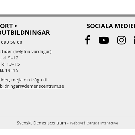
ORT •
SOCIALA MEDIE
BUTBILDNINGAR
 690 58 60
ntider
(helgfria vardagar)
 kl. 9–12
 kl. 13–15
 kl. 13–15
ider, mejla din fråga till:
bildningar@demenscentrum.se
Svenskt Demenscentrum -
Webbyrå Extrude interactive