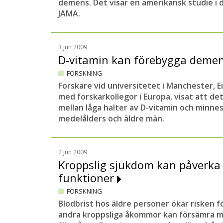
demens. Det visar en amerikansk studie i 
JAMA.
3 jun 2009
D-vitamin kan förebygga dem
FORSKNING
Forskare vid universitetet i Manchester, E
med forskarkollegor i Europa, visat att de
mellan låga halter av D-vitamin och minne
medelålders och äldre män.
2 jun 2009
Kroppslig sjukdom kan påverka
funktioner
FORSKNING
Blodbrist hos äldre personer ökar risken 
andra kroppsliga åkommor kan försämra m