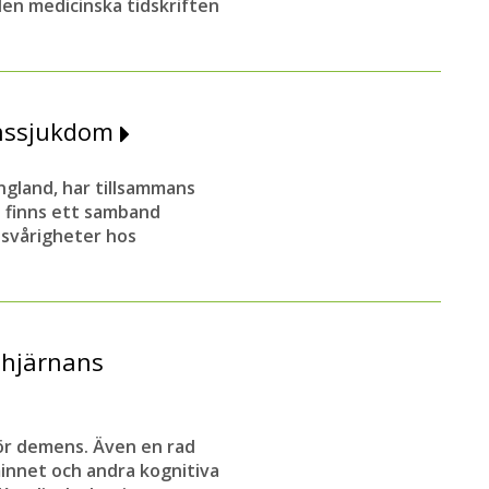
den medicinska tidskriften
enssjukdom
ngland, har tillsammans
t finns ett samband
ssvårigheter hos
 hjärnans
för demens. Även en rad
innet och andra kognitiva