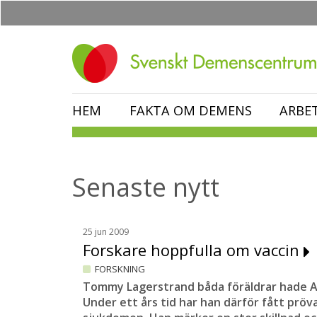
Hoppa
till
huvudinnehåll
HEM
FAKTA OM DEMENS
ARBE
Senaste nytt
25 jun 2009
Forskare hoppfulla om vaccin
FORSKNING
Tommy Lagerstrand båda föräldrar hade A
Under ett års tid har han därför fått pröv