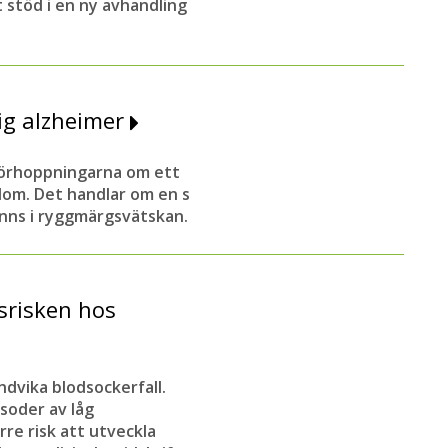
 stöd i en ny avhandling
dig alzheimer
förhoppningarna om ett
kdom. Det handlar om en s
inns i ryggmärgsvätskan.
srisken hos
ndvika blodsockerfall.
soder av låg
re risk att utveckla