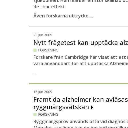
sjukdomen. Han märker en stor skillnad o
det har effekt.
Även forskarna uttrycke ...
23 jun 2009
Nytt frågetest kan upptäcka a
FORSKNING
Forskare från Cambridge har visat att ett 
vara användbart för att upptäcka Alzheim
...
15 jun 2009
Framtida alzheimer kan avläsas
ryggmärgsvätskan
FORSKNING
Ryggmärgsprov används ofta vid diagnos 
Men det kan även kan ge besked om vilka s