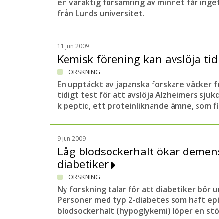
en varaktig försämring av minnet får inget
från Lunds universitet.
11 jun 2009
Kemisk förening kan avslöja ti
FORSKNING
En upptäckt av japanska forskare väcker 
tidigt test för att avslöja Alzheimers sju
k peptid, ett proteinliknande ämne, som f
9 jun 2009
Låg blodsockerhalt ökar demen
diabetiker
FORSKNING
Ny forskning talar för att diabetiker bör u
Personer med typ 2-diabetes som haft epi
blodsockerhalt (hypoglykemi) löper en stör