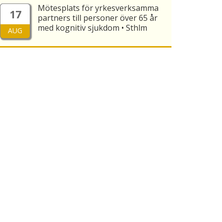
Mötesplats för yrkesverksamma
17
partners till personer över 65 år
med kognitiv sjukdom • Sthlm
AUG