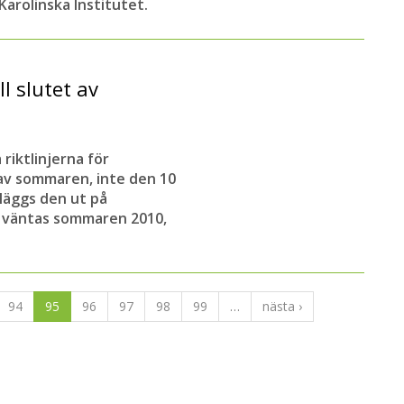
Karolinska Institutet.
l slutet av
riktlinjerna för
av sommaren, inte den 10
 läggs den ut på
n väntas sommaren 2010,
94
95
96
97
98
99
…
nästa ›