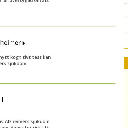
ch är övertygad om att
lzheimer
nytt kognitivt test kan
ers sjukdom.
 i
av Alzheimers sjukdom.
om löper stor risk att