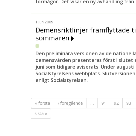
förmågor. Det visar en ny avhandling från 
1 jun 2009
Demensriktlinjer framflyttade til
sommaren
Den preliminära versionen av de nationella 
demensvården presenteras först i slutet 
juni som tidigare aviserats. Under augusti
Socialstyrelsens webbplats. Slutversione
enligt Socialstyrelsen.
« första
‹ föregående
…
91
92
93
sista »