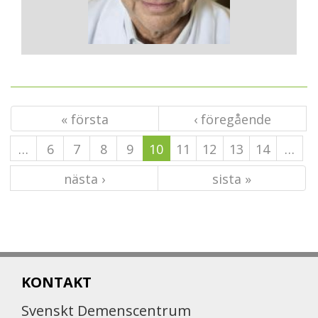
« första
‹ föregående
…
6
7
8
9
10
11
12
13
14
…
nästa ›
sista »
KONTAKT
Svenskt Demenscentrum