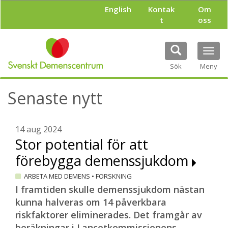
H
English
Kontak
Om
o
t
oss
p
p
a
Tog
t
navi
i
Sök
Meny
l
l
Senaste nytt
h
u
v
u
14 aug 2024
d
Stor potential för att
i
förebygga demenssjukdom
n
n
ARBETA MED DEMENS
•
FORSKNING
e
h
I framtiden skulle demenssjukdom nästan
å
kunna halveras om 14 påverkbara
l
riskfaktorer eliminerades. Det framgår av
l
beräkningar i Lancetkommissionens