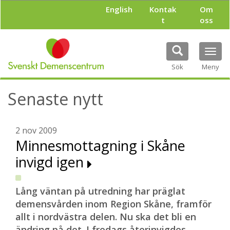
H
English
Kontak
Om
o
t
oss
p
p
a
Tog
t
navi
i
Sök
Meny
l
l
Senaste nytt
h
u
v
u
2 nov 2009
d
Minnesmottagning i Skåne
i
invigd igen
n
n
e
h
Lång väntan på utredning har präglat
å
demensvården inom Region Skåne, framför
l
allt i nordvästra delen. Nu ska det bli en
l
ändring på det. I fredags återinvigdes