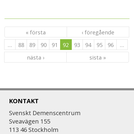
« första
‹ föregående
…
88
89
90
91
92
93
94
95
96
…
nästa ›
sista »
KONTAKT
Svenskt Demenscentrum
Sveavägen 155
113 46 Stockholm