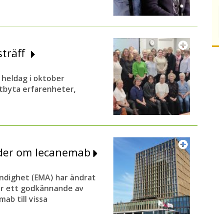
sträff
 heldag i oktober
 utbyta erfarenheter,
nder om lecanemab
ndighet (EMA) har ändrat
ar ett godkännande av
ab till vissa