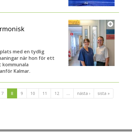
armonisk
plats med en tydlig
aningar när hon för ett
et kommunala
nför Kalmar.
7
8
9
10
11
12
…
nästa ›
sista »