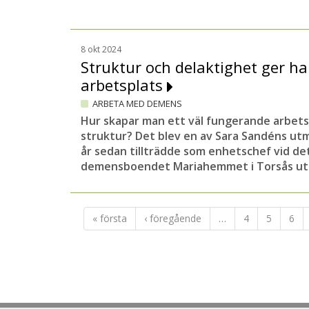
8 okt 2024
Struktur och delaktighet ger h
arbetsplats
ARBETA MED DEMENS
Hur skapar man ett väl fungerande arbets
struktur? Det blev en av Sara Sandéns utm
år sedan tillträdde som enhetschef vid d
demensboendet Mariahemmet i Torsås uta
« första
‹ föregående
…
4
5
6