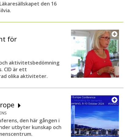
äkaresällskapet den 16
lvia.
t för
 och aktivitetsbedömning
 CID är ett
d olika aktiviteter.
Europe
ENS
nferens, den här gången i
änder utbyter kunskap och
emenscentrum.