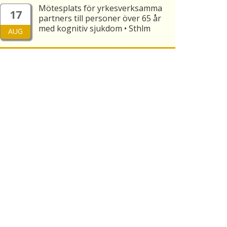
Mötesplats för yrkesverksamma
17
partners till personer över 65 år
med kognitiv sjukdom • Sthlm
AUG