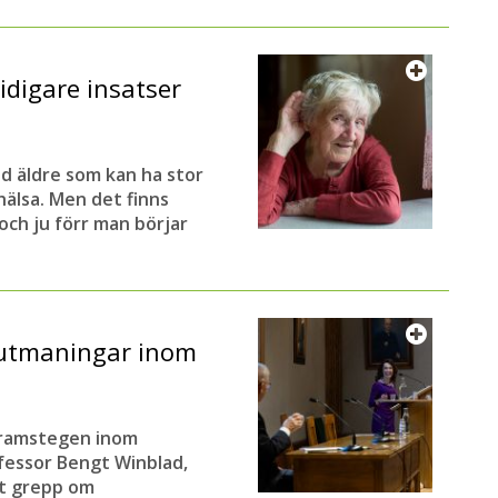
idigare insatser
nd äldre som kan ha stor
älsa. Men det finns
och ju förr man börjar
 utmaningar inom
framstegen inom
ofessor Bengt Winblad,
tt grepp om