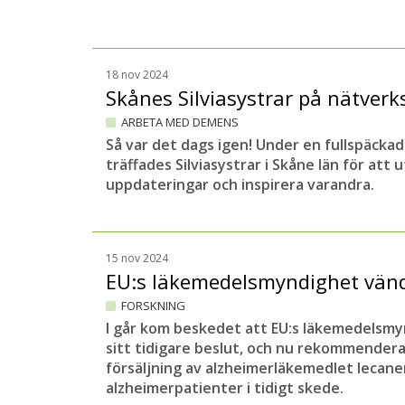
18 nov 2024
Skånes Silviasystrar på nätverk
ARBETA MED DEMENS
Så var det dags igen! Under en fullspäckad
träffades Silviasystrar i Skåne län för att
uppdateringar och inspirera varandra.
15 nov 2024
EU:s läkemedelsmyndighet vä
FORSKNING
I går kom beskedet att EU:s läkemedelsmy
sitt tidigare beslut, och nu rekommender
försäljning av alzheimerläkemedlet lecanem
alzheimerpatienter i tidigt skede.