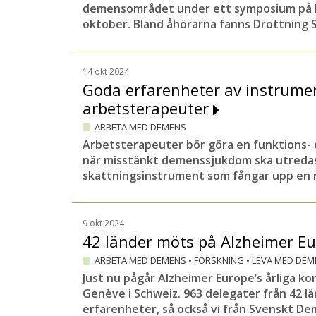
demensområdet under ett symposium på L
oktober. Bland åhörarna fanns Drottning Si
14 okt 2024
Goda erfarenheter av instrumen
arbetsterapeuter
ARBETA MED DEMENS
Arbetsterapeuter bör göra en funktions-
när misstänkt demenssjukdom ska utredas.
skattningsinstrument som fångar upp en ra
9 okt 2024
42 länder möts på Alzheimer 
ARBETA MED DEMENS
•
FORSKNING
•
LEVA MED DEM
Just nu pågår Alzheimer Europe’s årliga ko
Genève i Schweiz. 963 delegater från 42 l
erfarenheter, så också vi från Svenskt D