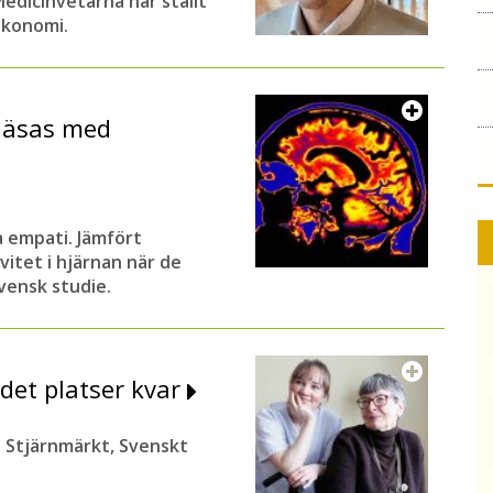
Medicinvetarna har ställt
oekonomi.
läsas med
 empati. Jämfört
vitet i hjärnan när de
vensk studie.
 det platser kvar
åt Stjärnmärkt, Svenskt