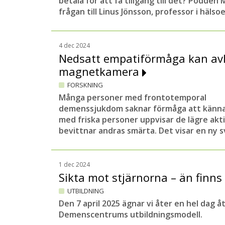
betala för att få tillgång till det? Podden 
frågan till Linus Jönsson, professor i häls
4 dec 2024
Nedsatt empatiförmåga kan av
magnetkamera
FORSKNING
Många personer med frontotemporal
demenssjukdom saknar förmåga att känna
med friska personer uppvisar de lägre akti
bevittnar andras smärta. Det visar en ny s
1 dec 2024
Sikta mot stjärnorna – än finns
UTBILDNING
Den 7 april 2025 ägnar vi åter en hel dag 
Demenscentrums utbildningsmodell.