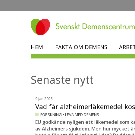
Hoppa
till
huvudinnehåll
HEM
FAKTA OM DEMENS
ARBE
Senaste nytt
9 jan 2025
Vad får alzheimerläkemedel ko
FORSKNING
•
LEVA MED DEMENS
EU godkände nyligen ett läkemedel som k
av Alzheimers sjukdom. Men hur mycket är 