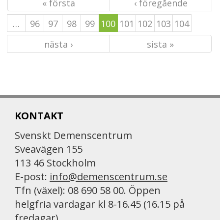
« första
‹ föregående
…
96
97
98
99
100
101
102
103
104
nästa ›
sista »
KONTAKT
Svenskt Demenscentrum
Sveavägen 155
113 46 Stockholm
E-post:
info@demenscentrum.se
Tfn (växel): 08 690 58 00. Öppen
helgfria vardagar kl 8-16.45 (16.15 på
fredagar)