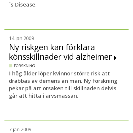
´s Disease
.
14 jan 2009
Ny riskgen kan förklara
könsskillnader vid alzheimer
FORSKNING
I hög ålder löper kvinnor större risk att
drabbas av demens än män. Ny forskning
pekar på att orsaken till skillnaden delvis
går att hitta i arvsmassan.
7 jan 2009