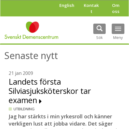
H
English
Kontak
Om
o
t
oss
p
p
a
Tog
t
navi
i
Sök
Meny
l
l
Senaste nytt
h
u
v
u
21 jan 2009
d
Landets första
i
Silviasjuksköterskor tar
n
n
examen
e
h
UTBILDNING
å
Jag har stärkts i min yrkesroll och känner
l
verkligen lust att jobba vidare. Det säger
l