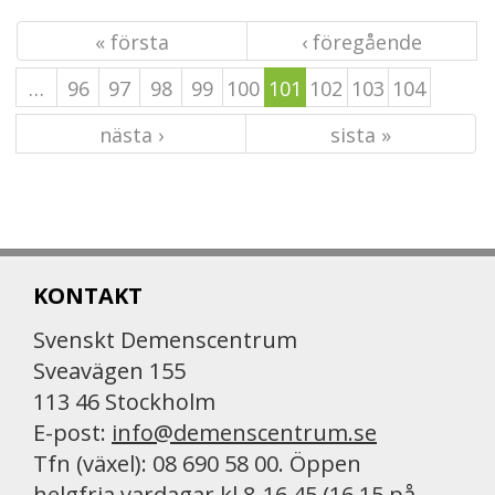
« första
‹ föregående
…
96
97
98
99
100
101
102
103
104
nästa ›
sista »
KONTAKT
Svenskt Demenscentrum
Sveavägen 155
113 46 Stockholm
E-post:
info@demenscentrum.se
Tfn (växel): 08 690 58 00. Öppen
helgfria vardagar kl 8-16.45 (16.15 på