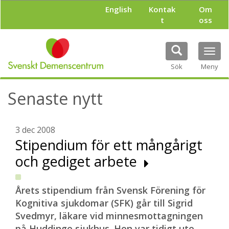
H
English
Kontak
Om
o
t
oss
p
p
a
Tog
t
navi
i
Sök
Meny
l
l
Senaste nytt
h
u
v
u
3 dec 2008
d
Stipendium för ett mångårigt
i
och gediget arbete
n
n
e
h
Årets stipendium från Svensk Förening för
å
Kognitiva sjukdomar (SFK) går till Sigrid
l
Svedmyr, läkare vid minnesmottagningen
l
på Huddinge sjukhus. Hon var tidigt ute