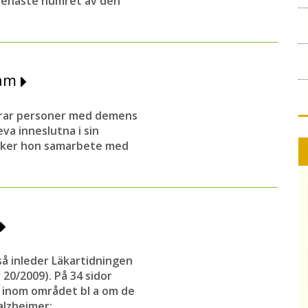
 senaste numret av den
ram
erar personer med demens
va inneslutna i sin
söker hon samarbete med
 så inleder Läkartidningen
20/2009). På 34 sidor
e inom området bl a om de
alzheimer: