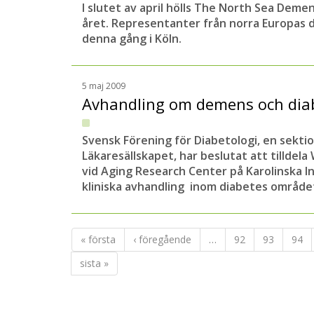
I slutet av april hölls The North Sea Deme
året. Representanter från norra Europas
denna gång i Köln.
5 maj 2009
Avhandling om demens och diab
Svensk Förening för Diabetologi, en sekti
Läkaresällskapet, har beslutat att tilldel
vid Aging Research Center på Karolinska In
kliniska avhandling inom diabetes område
« första
‹ föregående
…
92
93
94
sista »