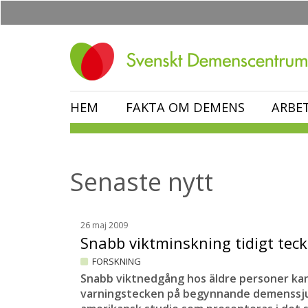
Hoppa
till
huvudinnehåll
HEM
FAKTA OM DEMENS
ARBE
Senaste nytt
26 maj 2009
Snabb viktminskning tidigt te
FORSKNING
Snabb viktnedgång hos äldre personer kan 
varningstecken på begynnande demenssju