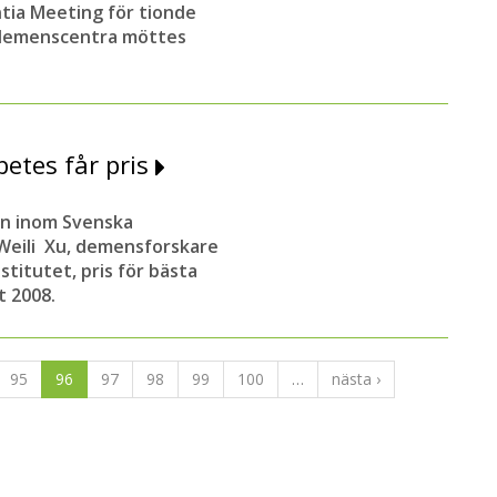
ntia Meeting för tionde
 demenscentra möttes
etes får pris
on inom Svenska
a Weili Xu, demensforskare
stitutet, pris för bästa
t 2008.
95
96
97
98
99
100
…
nästa ›