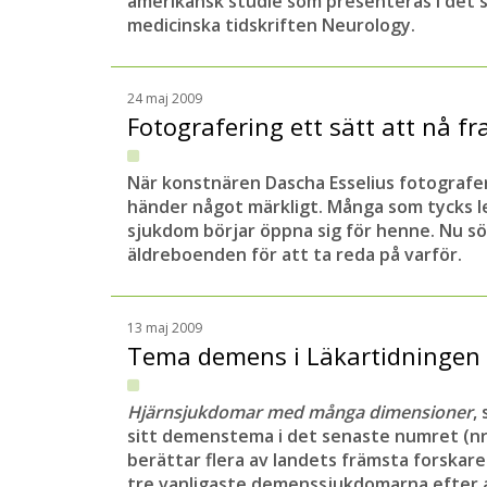
amerikansk studie som presenteras i det
medicinska tidskriften Neurology.
24 maj 2009
Fotografering ett sätt att nå f
När konstnären Dascha Esselius fotograf
händer något märkligt. Många som tycks le
sjukdom börjar öppna sig för henne. Nu 
äldreboenden för att ta reda på varför.
13 maj 2009
Tema demens i Läkartidningen
Hjärnsjukdomar med många dimensioner
,
sitt demenstema i det senaste numret (nr 
berättar flera av landets främsta forskar
tre vanligaste demenssjukdomarna efter 