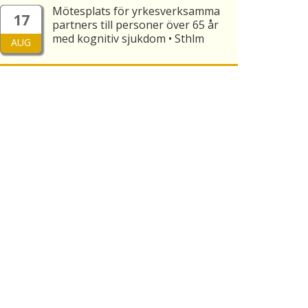
Mötesplats för yrkesverksamma
17
partners till personer över 65 år
med kognitiv sjukdom • Sthlm
AUG