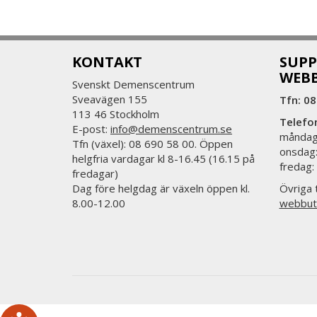
KONTAKT
SUPP
WEB
Svenskt Demenscentrum
Sveavägen 155
Tfn: 08
113 46 Stockholm
Telefo
E-post:
info@demenscentrum.se
måndag:
Tfn (växel): 08 690 58 00. Öppen
onsdag:
helgfria vardagar kl 8-16.45 (16.15 på
fredag:
fredagar)
Dag före helgdag är växeln öppen kl.
Övriga t
8.00-12.00
webbut