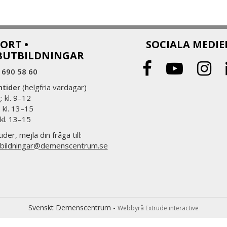
ORT •
SOCIALA MEDIE
BUTBILDNINGAR
 690 58 60
ntider
(helgfria vardagar)
 kl. 9–12
 kl. 13–15
 kl. 13–15
ider, mejla din fråga till:
bildningar@demenscentrum.se
Svenskt Demenscentrum -
Webbyrå Extrude interactive