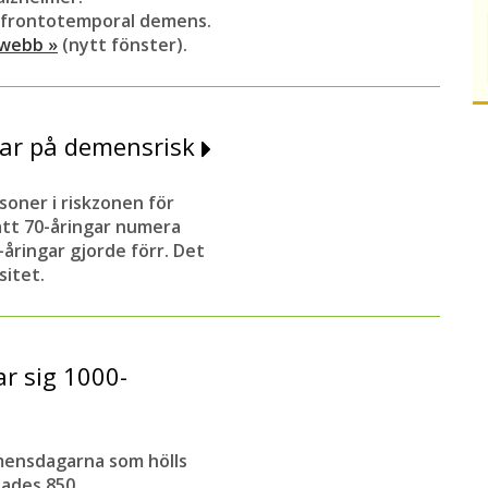
 frontotemporal demens.
 webb »
(nytt fönster).
svar på demensrisk
soner i riskzonen för
att 70-åringar numera
-åringar gjorde förr.
Det
sitet.
 sig 1000-
emensdagarna som hölls
lades 850