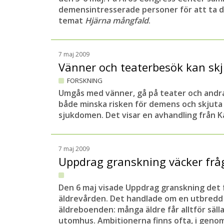
demensintresserade personer för att ta d
temat
Hjärna mångfald
.
7 maj 2009
Vänner och teaterbesök kan s
FORSKNING
Umgås med vänner, gå på teater och andra 
både minska risken för demens och skjut
sjukdomen. Det visar en avhandling från Ka
7 maj 2009
Uppdrag granskning väcker fr
Den 6 maj visade Uppdrag granskning det 
äldrevården. Det handlade om en utbredd 
äldreboenden: många äldre får alltför sälla
utomhus. Ambitionerna finns ofta, i gen