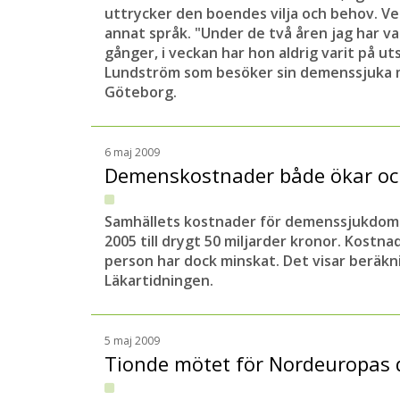
uttrycker den boendes vilja och behov. Ve
annat språk. "Under de två åren jag har var
gånger, i veckan har hon aldrig varit på u
Lundström som besöker sin demenssjuka m
Göteborg.
6 maj 2009
Demenskostnader både ökar o
Samhällets kostnader för demenssjukdoma
2005 till drygt 50 miljarder kronor. Kost
person har dock minskat. Det visar beräkn
Läkartidningen.
5 maj 2009
Tionde mötet för Nordeuropas