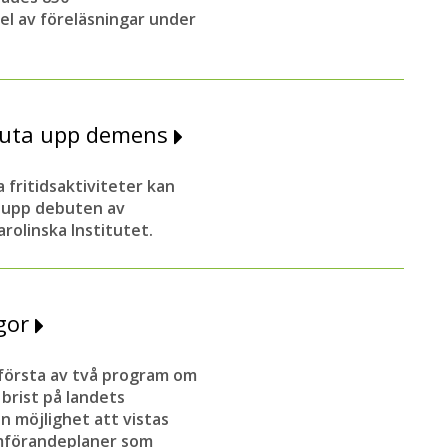
el av föreläsningar under
kjuta upp demens
fritidsaktiviteter kan
a upp debuten av
rolinska Institutet.
ågor
första av två program om
brist på landets
n möjlighet att vistas
omförandeplaner som