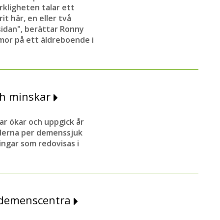
rkligheten talar ett
it här, en eller två
tsidan", berättar Ronny
or på ett äldreboende i
ch minskar
r ökar och uppgick år
naderna per demenssjuk
ingar som redovisas i
 demenscentra