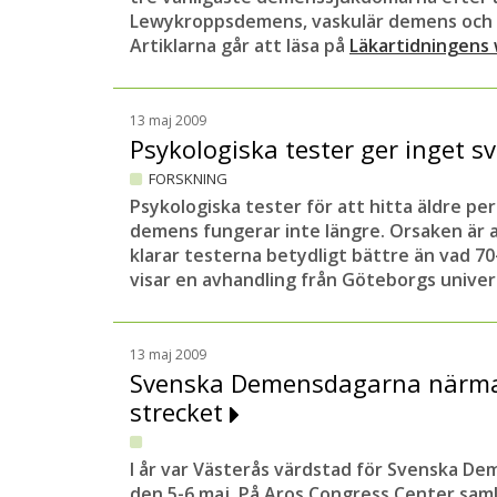
Lewykroppsdemens, vaskulär demens och
Artiklarna går att läsa på
Läkartidningens
13 maj 2009
Psykologiska tester ger inget 
FORSKNING
Psykologiska tester för att hitta äldre per
demens fungerar inte längre. Orsaken är 
klarar testerna betydligt bättre än vad 70
visar en avhandling från Göteborgs univer
13 maj 2009
Svenska Demensdagarna närmar
strecket
I år var Västerås värdstad för Svenska D
den 5-6 maj. På Aros Congress Center sam