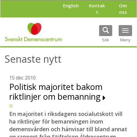
H
English
Kontak
Om
o
t
oss
p
p
a
Tog
t
navi
i
Sök
Meny
l
l
Senaste nytt
h
u
v
u
15 dec 2010
d
Politisk majoritet bakom
i
riktlinjer om bemanning
n
n
e
h
En majoritet i riksdagens socialutskott vill
å
ha riktlinjer för bemanningen inom
l
demensvården och hänvisar till bland annat
l
en rapport från Stiftelsen Äldrecentrum.