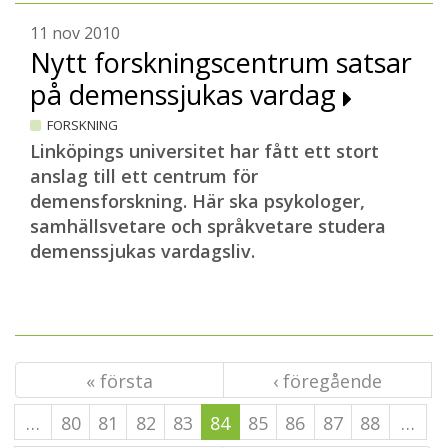
11 nov 2010
Nytt forskningscentrum satsar
på demenssjukas vardag
FORSKNING
Linköpings universitet har fått ett stort
anslag till ett centrum för
demensforskning. Här ska psykologer,
samhällsvetare och språkvetare studera
demenssjukas vardagsliv.
« första
‹ föregående
…
80
81
82
83
84
85
86
87
88
…