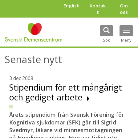
H
English
Kontak
Om
o
t
oss
p
p
a
Tog
t
navi
i
Sök
Meny
l
l
Senaste nytt
h
u
v
u
3 dec 2008
d
Stipendium för ett mångårigt
i
och gediget arbete
n
n
e
h
Årets stipendium från Svensk Förening för
å
Kognitiva sjukdomar (SFK) går till Sigrid
l
Svedmyr, läkare vid minnesmottagningen
l
på Huddinge sjukhus. Hon var tidigt ute