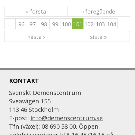
« första
‹ föregående
…
96
97
98
99
100
101
102
103
104
nästa ›
sista »
KONTAKT
Svenskt Demenscentrum
Sveavägen 155
113 46 Stockholm
E-post:
info@demenscentrum.se
Tfn (växel): 08 690 58 00. Öppen
helgfria vardagar kl 8-16.45 (16.15 på