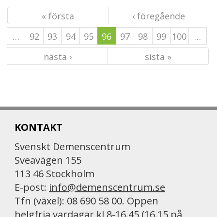
« första
‹ föregående
…
92
93
94
95
96
97
98
99
100
…
nästa ›
sista »
KONTAKT
Svenskt Demenscentrum
Sveavägen 155
113 46 Stockholm
E-post:
info@demenscentrum.se
Tfn (växel): 08 690 58 00. Öppen
helgfria vardagar kl 8-16.45 (16.15 på