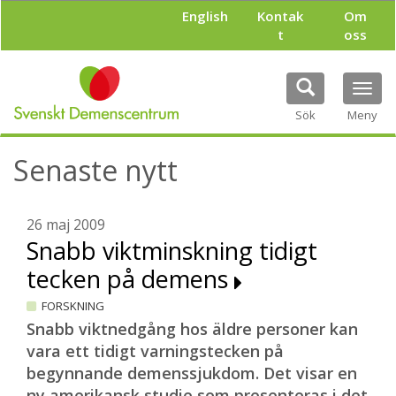
H
English
Kontak
Om
o
t
oss
p
p
a
Tog
t
navi
i
Sök
Meny
l
l
Senaste nytt
h
u
v
u
26 maj 2009
d
Snabb viktminskning tidigt
i
tecken på demens
n
n
FORSKNING
e
h
Snabb viktnedgång hos äldre personer kan
å
vara ett tidigt varningstecken på
l
begynnande demenssjukdom. Det visar en
l
ny amerikansk studie som presenteras i det