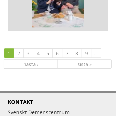
1
2
3
4
5
6
7
8
9
…
nästa ›
sista »
KONTAKT
Svenskt Demenscentrum