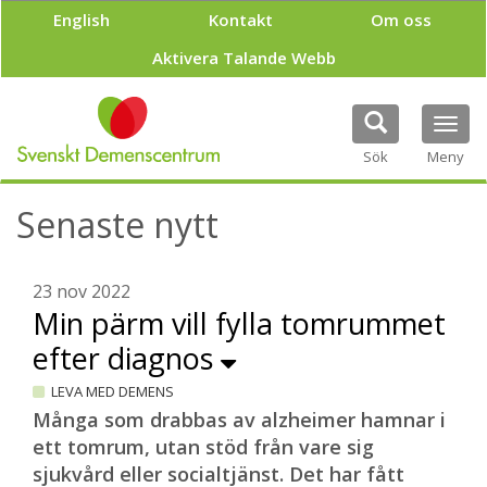
H
English
Kontakt
Om oss
o
p
Aktivera Talande Webb
p
a
t
Tog
i
navi
Sök
Meny
l
l
h
Senaste nytt
u
v
u
23 nov 2022
d
Min pärm vill fylla tomrummet
i
n
efter diagnos
n
e
LEVA MED DEMENS
h
Många som drabbas av alzheimer hamnar i
å
ett tomrum, utan stöd från vare sig
l
l
sjukvård eller socialtjänst. Det har fått