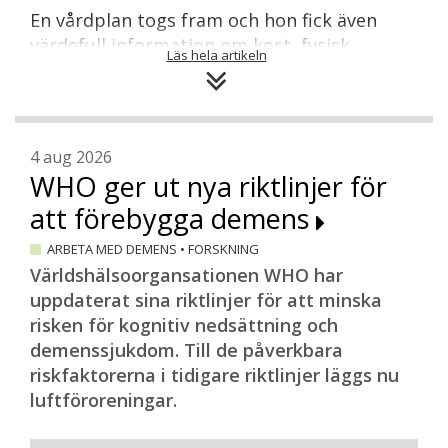
En vårdplan togs fram och hon fick även
värdefull information om kost, fysisk
Läs hela artikeln
aktivitet, hur behandlingen kunde påverka
psyket, sexlivet med mera. Cancervården
har verkligen tänkt till anser Wilhelmina
Hoffman.
4 aug 2026
– Där ligger vi inom demensområdet långt
WHO ger ut nya riktlinjer för
efter. Jag möter regelbundet
att förebygga demens
nydiagnosticerade personer som berättar
ARBETA MED DEMENS
•
FORSKNING
i stort sett samma historia. Du får en
Världshälsoorgansationen WHO har
diagnos på en obotbar och dödlig sjukdom
uppdaterat sina riktlinjer för att minska
som vänder upp och ned på ditt liv. Ändå
risken för kognitiv nedsättning och
lämnas du utan vårdplan, kanske med
demenssjukdom. Till de påverkbara
recept på symtomlindrande läkemedel
riskfaktorerna i tidigare riktlinjer läggs nu
men utan planerad uppföljning och med
luftföroreningar.
många obesvarade frågor.
Det är här Svenskt Demencentrums