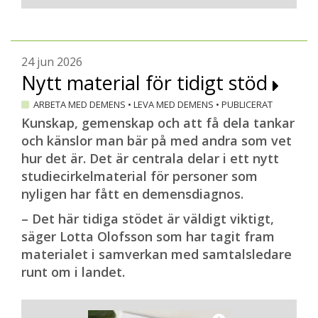
Hoffman och fortsätter:
– Jag hoppas även att
biståndshandläggare och personal inom
24 jun 2026
äldreomsorgen kan tipsa om Min pärm,
Nytt material för tidigt stöd
även till personer som ännu inte vill ha
hjälp från kommunen.
ARBETA MED DEMENS
•
LEVA MED DEMENS
•
PUBLICERAT
Kunskap, gemenskap och att få dela tankar
Magnus Westlander
och känslor man bär på med andra som vet
hur det är. Det är centrala delar i ett nytt
studiecirkelmaterial för personer som
nyligen har fått en demensdiagnos.
– Det här tidiga stödet är väldigt viktigt,
säger Lotta Olofsson som har tagit fram
materialet i samverkan med samtalsledare
runt om i landet.