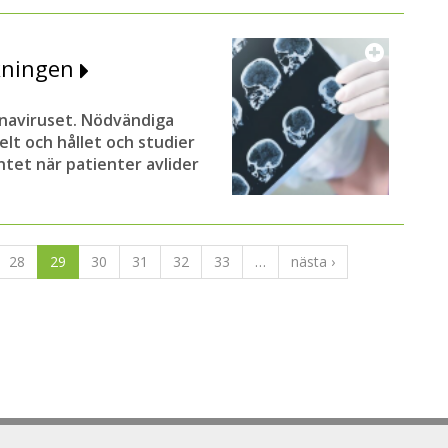
kningen
onaviruset. Nödvändiga
elt och hållet och studier
ntet när patienter avlider
28
29
30
31
32
33
…
nästa ›