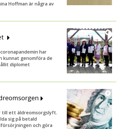
ina Hoffman är några av
det
ts coronapandemin har
n kunnat genomföra de
ållit diplomet
äldreomsorgen
 till ett äldreomsorgslyft.
lda sig på betald
alförsörjningen och göra