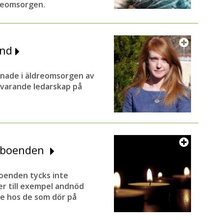
dreomsorgen.
und
nade i äldreomsorgen av
ärvarande ledarskap på
reboenden
eboenden tycks inte
ler till exempel andnöd
ede hos de som dör på