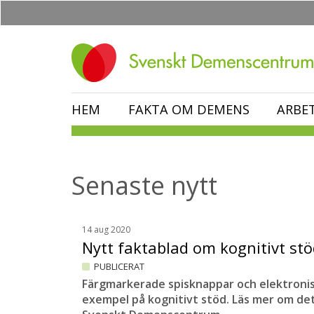
Hoppa
till
huvudinnehåll
HEM
FAKTA OM DEMENS
ARBE
Senaste nytt
14 aug 2020
Nytt faktablad om kognitivt st
PUBLICERAT
Färgmarkerade spisknappar och elektronis
exempel på kognitivt stöd. Läs mer om det 