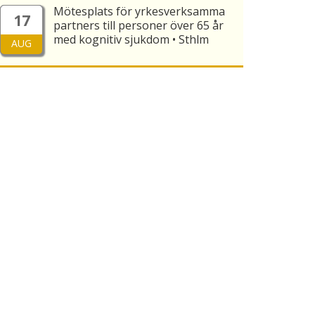
Mötesplats för yrkesverksamma
17
partners till personer över 65 år
med kognitiv sjukdom • Sthlm
AUG