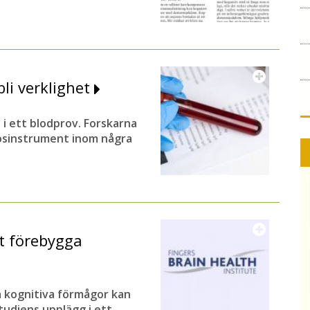
li verklighet
 i ett blodprov. Forskarna
nosinstrument inom några
tt förebygga
a kognitiva förmågor kan
tudiens upplägg i ett