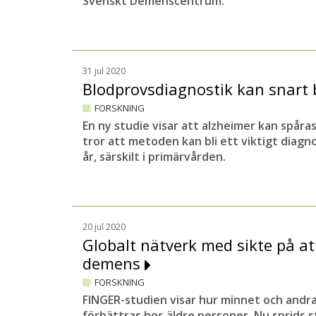
Svenskt Demenscentrum.
31 jul 2020
Blodprovsdiagnostik kan snart b
FORSKNING
En ny studie visar att alzheimer kan spåras
tror att metoden kan bli ett viktigt diag
år, särskilt i primärvården.
20 jul 2020
Globalt nätverk med sikte på a
demens
FORSKNING
FINGER-studien visar hur minnet och andr
förbättras hos äldre personer. Nu sprids s