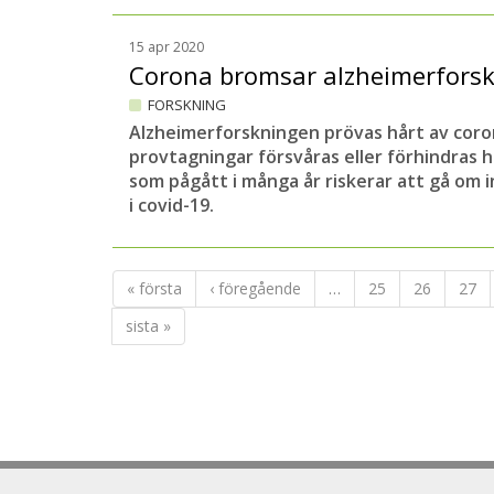
15 apr 2020
Corona bromsar alzheimerfors
FORSKNING
Alzheimerforskningen prövas hårt av cor
provtagningar försvåras eller förhindras h
som pågått i många år riskerar att gå om i
i covid-19.
« första
‹ föregående
…
25
26
27
sista »