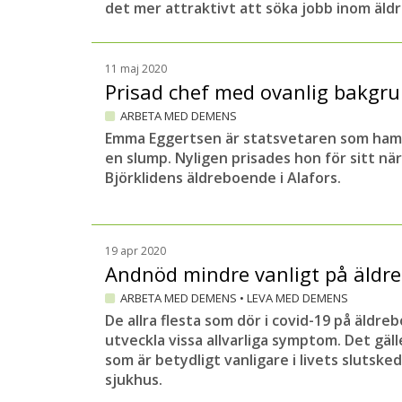
det mer attraktivt att söka jobb inom äl
11 maj 2020
Prisad chef med ovanlig bakgr
ARBETA MED DEMENS
Emma Eggertsen är statsvetaren som ham
en slump. Nyligen prisades hon för sitt n
Björklidens äldreboende i Alafors.
19 apr 2020
Andnöd mindre vanligt på äld
ARBETA MED DEMENS
•
LEVA MED DEMENS
De allra flesta som dör i covid-19 på äldr
utveckla vissa allvarliga symptom. Det gäl
som är betydligt vanligare i livets slutsk
sjukhus.