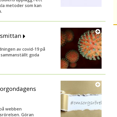
ckla metoder som kan
.
 smittan
dningen av covid-19 på
 sammanställt goda
morgondagens
n på webben
rörelsen. Göran