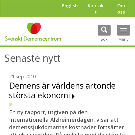
H
English
Kontak
Om
o
t
oss
p
p
a
Tog
t
navi
i
Sök
Meny
l
l
Senaste nytt
h
u
v
u
21 sep 2010
d
Demens är världens artonde
i
största ekonomi
n
n
e
h
En ny rapport, utgiven på den
å
Internationella Alzheimerdagen, visar att
l
demenssjukdomarnas kostnader fortsätter
l
att öka i världen. På en lista med de största