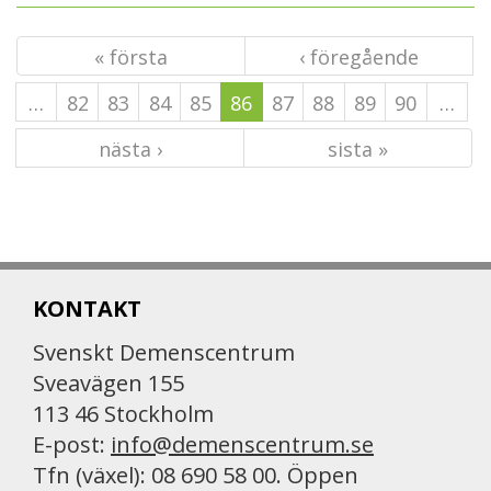
« första
‹ föregående
…
82
83
84
85
86
87
88
89
90
…
nästa ›
sista »
KONTAKT
Svenskt Demenscentrum
Sveavägen 155
113 46 Stockholm
E-post:
info@demenscentrum.se
Tfn (växel): 08 690 58 00. Öppen