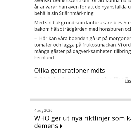
Svenskt Demenscentrum för att kunna hålla 
år anvarar han även för att de nyanställda u
behålla sin Stjärnmärkning.
Med sin bakgrund som lantbrukare blev Stef
bakom hälsoträdgården med hönsburen och
– Här kan våra boenden gå ut på morgonen, 
tomater och lägga på frukostmackan. Vi or
många gäster på dagverksamheten tillbring
Fernlund.
Olika generationer möts
Trädgården är också en mötesplats för olika 
Läs
– Under sommaren håller Café Sjöstjärnan
under skollovet, ibland uppträder trubadure
När Svenskt Demenscentrum besöker Sjötäpp
avslutats. I år har man fokuserat på bland 
4 aug 2026
WHO ger ut nya riktlinjer som 
har varit en aning stökigt kring måltidern
nattfastan i många fall varit lite för lång.
demens