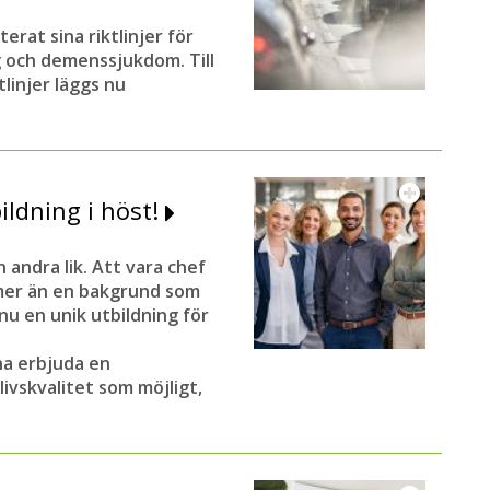
at sina riktlinjer för
r de har uppfattat måltidssituationen.
g och demenssjukdom. Till
diskutera förbättringsåtgårder, säger Stefan
tlinjer läggs nu
gen. Hur mycket som faktiskt ges har jag
ån det har vi diskuterat förebyggande
ildning i höst!
rksamhet är perfekt inom alla områden. Det
andra lik. Att vara chef
 lätt hänt inom vården att hamna i svackor, att
mer än en bakgrund som
rström.
u en unik utbildning för
 och personcentrad omsorg som grund är det
na erbjuda en
maveckor hjälper oss med det.
ivskvalitet som möjligt,
Magnus Westlander