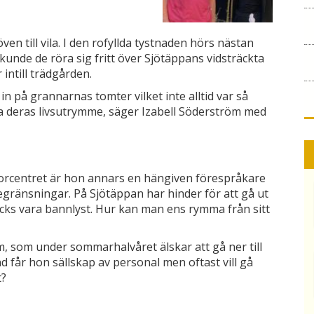
en till vila. I den rofyllda tystnaden hörs nästan
unde de röra sig fritt över Sjötäppans vidsträckta
 intill trädgården.
 på grannarnas tomter vilket inte alltid var så
sa deras livsutrymme, säger Izabell Söderström med
iorcentret är hon annars en hängiven förespråkare
gränsningar. På Sjötäppan har hinder för att gå ut
ycks vara bannlyst. Hur kan man ens rymma från sitt
m, som under sommarhalvåret älskar att gå ner till
 får hon sällskap av personal men oftast vill gå
t?