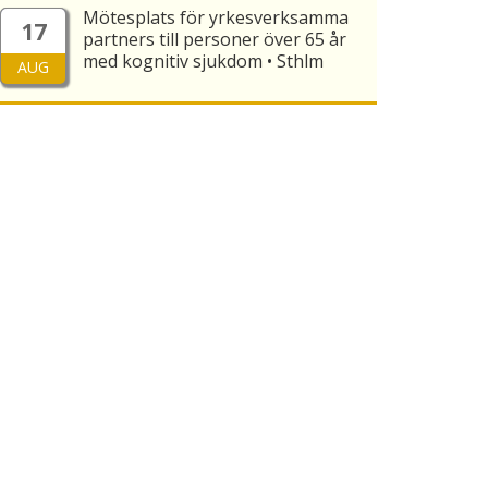
Mötesplats för yrkesverksamma
17
partners till personer över 65 år
med kognitiv sjukdom • Sthlm
AUG