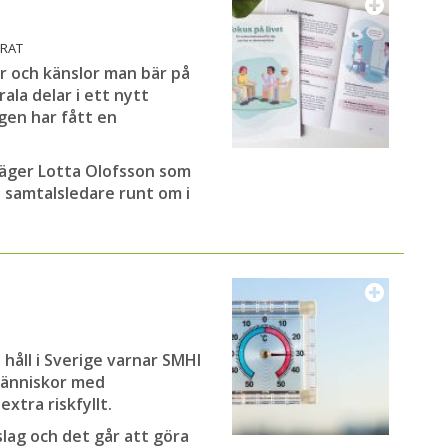
ERAT
r och känslor man bär på
ala delar i ett nytt
gen har fått en
 säger Lotta Olofsson som
 samtalsledare runt om i
 håll i Sverige varnar SMHI
människor med
tra riskfyllt.
lag och det går att göra