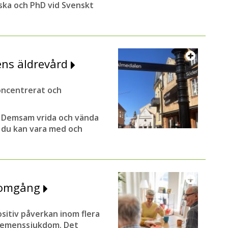
rska och PhD vid Svenskt
ens äldrevård
oncentrerat och
t Demsam vrida och vända
h du kan vara med och
enomgång
ositiv påverkan inom flera
demenssjukdom. Det