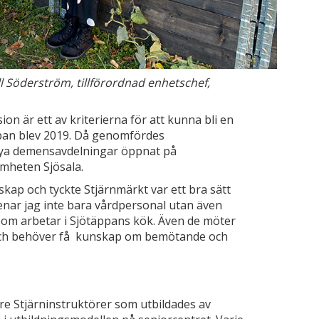
l Söderström, tillförordnad enhetschef,
ion är ett av kriterierna för att kunna bli en
pan blev 2019. Då genomfördes
 nya demensavdelningar öppnat på
mheten Sjösala.
skap och tyckte Stjärnmärkt var ett bra sätt
enar jag inte bara vårdpersonal utan även
som arbetar i Sjötäppans kök. Även de möter
och behöver få kunskap om bemötande och
re Stjärninstruktörer som utbildades av