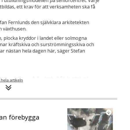
i utbildningsmodellen på seniorcentret. Varje
tbildas, ett krav för att verksamheten ska få
an Fernlunds den självklara arkitetekten
 växthusen.
plocka kryddor i landet eller solmogna
dnar kräftskiva och surströmmingsskiva och
ar nästan hela dagen här, säger Stefan
generationer fyller Izabell Söderström i.
 hela artikeln
 öppet här. Verksamheten drivs av ungdomar
r, säger hon.
an har årets fjärde och sista temavecka just
annat mat och måltider. Bakgrunden är att det
kan förebygga
a berättar Söderström. Dessutom har