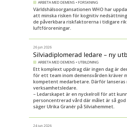
ARBETA MED DEMENS
•
FORSKNING
Granskar sig själva
Världshälsoorgansationen WHO har uppdater
– Personalen har fått granska sig själva, hu
att minska risken för kognitiv nedsättnin
Resultat har vi sammanställt för att kunna 
de påverkbara riskfaktorerna i tidigare rik
Fernlund och fortsätter:
luftföroreningar.
– Vi har också sett över behovsmedicinerin
sammanställt i ett Exceldokument, och utifr
omvårdnadsåtgärder.
26 jun 2026
Silviadiplomerad ledare – ny utb
Hamna på rätt kurs
ARBETA MED DEMENS
•
UTBILDNING
Izabell Söderström är säker på att ingen ve
Ett komplext uppdrag där ingen dag är den 
finns alltid saker att förbättra. Det är också
för ett team inom demensvården kräver 
återfalla i gamla rutiner, säger Izabell Söde
kompetent medarbetare. Därför lanseras n
verksamhetsledare.
– Men har man Stjärnmärkt med nollvision
– Ledarskapet är en nyckelroll för att kun
också lätt att hamna rätt kurs igen. Våra te
personcentrerad vård där målet är så god l
säger Ulrika Granér på Silviahemmet.
24 jun 2026