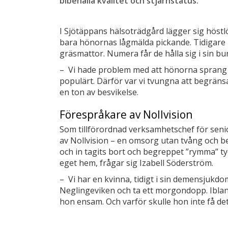
bibehålla kvalitet och stjärnstatus.
I Sjötäppans hälsoträdgård lägger sig höstlöv
bara hönornas lågmälda pickande. Tidigare k
gräsmattor. Numera får de hålla sig i sin bur
– Vi hade problem med att hönorna sprang in
populärt. Därför var vi tvungna att begrän
en ton av besvikelse.
Förespråkare av Nollvision
Som tillförordnad verksamhetschef för sen
av Nollvision – en omsorg utan tvång och be
och in tagits bort och begreppet ”rymma” t
eget hem, frågar sig Izabell Söderström.
– Vi har en kvinna, tidigt i sin demensjukdo
Neglingeviken och ta ett morgondopp. Ibland
hon ensam. Och varför skulle hon inte få de