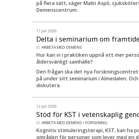
på flera sätt, säger Malin Aspö, sjuksköte
Demenscentrum.
17 jun 2026
Delta i seminarium om framtid
ARBETA MED DEMENS
Hur kan vi i praktiken uppnå ett mer pers
åldersvänligt samhälle?
Den frågan ska det nya forskningscentre
på under sitt seminarium i Almedalen. Oc
diskutera.
12 jun 2026
Stöd för KST i vetenskaplig g
ARBETA MED DEMENS
•
FORSKNING
Kognitiv stimuleringsterapi, KST, kan ha p
områden för personer som lever med en 