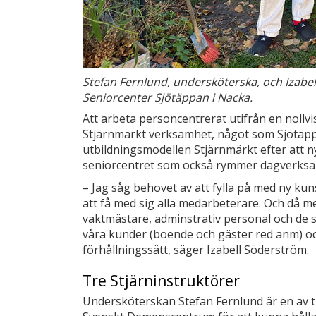
Stefan Fernlund, undersköterska, och Izabel
Seniorcenter Sjötäppan i Nacka.
Att arbeta personcentrerat utifrån en nollvis
Stjärnmärkt verksamhet, något som Sjötäp
utbildningsmodellen Stjärnmärkt efter att
seniorcentret som också rymmer dagverksa
– Jag såg behovet av att fylla på med ny kun
att få med sig alla medarbeterare. Och då m
vaktmästare, adminstrativ personal och de 
våra kunder (boende och gäster red anm) 
förhållningssätt, säger Izabell Söderström.
Tre Stjärninstruktörer
Undersköterskan Stefan Fernlund är en av t