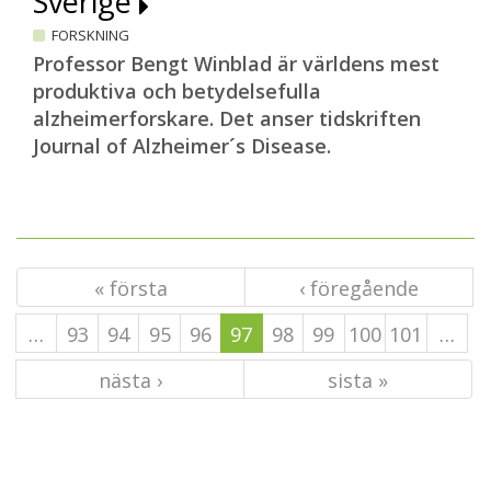
Sverige
FORSKNING
Professor Bengt Winblad är världens mest
produktiva och betydelsefulla
alzheimerforskare. Det anser tidskriften
Journal of Alzheimer´s Disease.
« första
‹ föregående
…
93
94
95
96
97
98
99
100
101
…
nästa ›
sista »