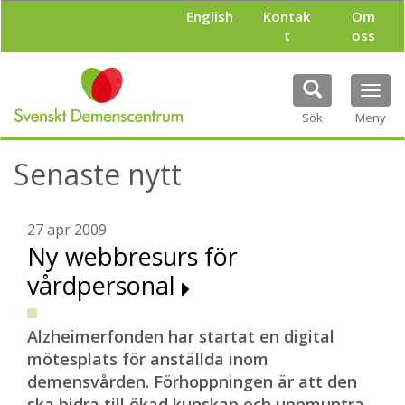
H
English
Kontak
Om
o
t
oss
p
p
a
Tog
t
navi
i
Sök
Meny
l
l
Senaste nytt
h
u
v
u
27 apr 2009
d
Ny webbresurs för
i
vårdpersonal
n
n
e
h
Alzheimerfonden har startat en digital
å
mötesplats för anställda inom
l
demensvården. Förhoppningen är att den
l
ska bidra till ökad kunskap och uppmuntra