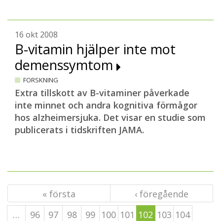
16 okt 2008
B-vitamin hjälper inte mot
demenssymtom
FORSKNING
Extra tillskott av B-vitaminer påverkade
inte minnet och andra kognitiva förmågor
hos alzheimersjuka. Det visar en studie som
publicerats i tidskriften JAMA.
« första
‹ föregående
…
96
97
98
99
100
101
102
103
104