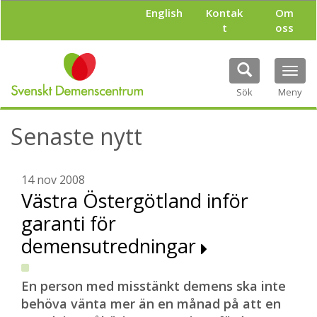
H
English
Kontak
Om
o
t
oss
p
p
a
Tog
t
navi
i
Sök
Meny
l
l
Senaste nytt
h
u
v
u
14 nov 2008
d
Västra Östergötland inför
i
garanti för
n
n
demensutredningar
e
h
å
En person med misstänkt demens ska inte
l
behöva vänta mer än en månad på att en
l