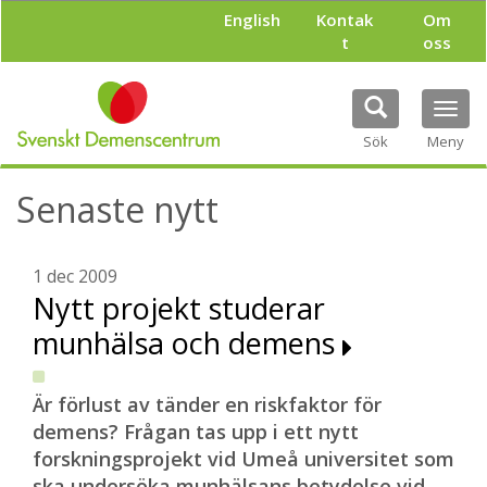
H
English
Kontak
Om
o
t
oss
p
p
a
Tog
t
navi
i
Sök
Meny
l
l
Senaste nytt
h
u
v
u
1 dec 2009
d
Nytt projekt studerar
i
munhälsa och demens
n
n
e
h
Är förlust av tänder en riskfaktor för
å
demens? Frågan tas upp i ett nytt
l
forskningsprojekt vid Umeå universitet som
l
ska undersöka munhälsans betydelse vid