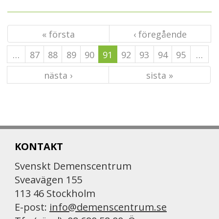
« första
‹ föregående
…
87
88
89
90
91
92
93
94
95
…
nästa ›
sista »
KONTAKT
Svenskt Demenscentrum
Sveavägen 155
113 46 Stockholm
E-post:
info@demenscentrum.se