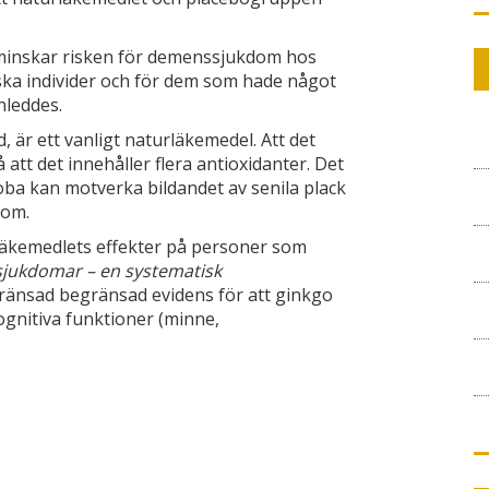
e minskar risken för demenssjukdom hos
iska individer och för dem som hade något
nleddes.
, är ett vanligt naturläkemedel. Att det
att det innehåller flera antioxidanter. Det
loba kan motverka bildandet av senila plack
dom.
rläkemedlets effekter på personer som
ukdomar – en systematisk
gränsad begränsad evidens för att ginkgo
kognitiva funktioner (minne,