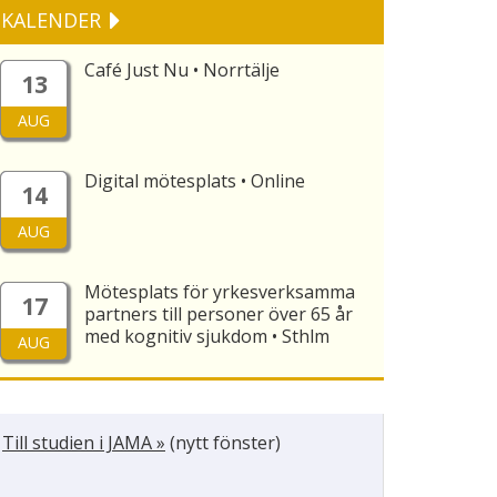
KALENDER
Café Just Nu • Norrtälje
13
AUG
Digital mötesplats • Online
14
AUG
Mötesplats för yrkesverksamma
17
partners till personer över 65 år
med kognitiv sjukdom • Sthlm
AUG
Till studien i JAMA »
(nytt fönster)