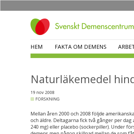
Hoppa
till
huvudinnehåll
HEM
FAKTA OM DEMENS
ARBE
Naturläkemedel hin
19 nov 2008
FORSKNING
Mellan åren 2000 och 2008 följde amerikanska
och äldre. Deltagarna fick två gånger per dag 
240 mg) eller placebo (sockerpiller). Under f
demens men någon skillnad mellan de som få