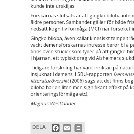
kunde inte urskiljas.
Forskarnas slutsats är att gingko biloba int
äldre personer. Sambandet gäller för både fr
nedsatt kognitiv förmåga (MCI) när försöket i
Gingko biloba, även kallat kinesiskt tempelträd
väckt demensforskarnas intresse beror bl a på 
finns även studier som tyder på att gingko bi
i hjärnan, ett typiskt drag vid Alzheimers sjuk
Tidigare forskning har varit inriktad på natu
insjuknat i demens. I SBU-rapporten
Demenssj
litteraturöversikt
(2006)
sägs att det finns be
biloba har en liten men signifikant effekt på 
orienteringsförmåga etc).
Magnus Westlander
DELA
Facebook
Email
Print