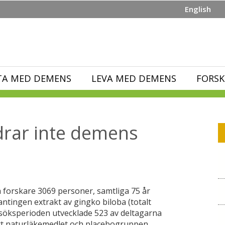
English
TA MED DEMENS
LEVA MED DEMENS
FORSK
drar inte demens
 forskare 3069 personer, samtliga 75 år
antingen extrakt av gingko biloba (totalt
örsöksperioden utvecklade 523 av deltagarna
tt naturläkemedlet och placebogruppen