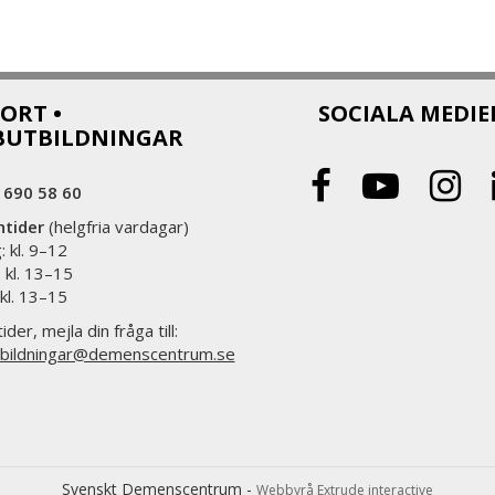
ORT •
SOCIALA MEDIE
BUTBILDNINGAR
 690 58 60
ntider
(helgfria vardagar)
 kl. 9–12
 kl. 13–15
 kl. 13–15
ider, mejla din fråga till:
bildningar@demenscentrum.se
Svenskt Demenscentrum -
Webbyrå Extrude interactive