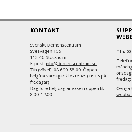
KONTAKT
SUPP
WEB
Svenskt Demenscentrum
Sveavägen 155
Tfn: 08
113 46 Stockholm
Telefo
E-post:
info@demenscentrum.se
måndag:
Tfn (växel): 08 690 58 00. Öppen
onsdag:
helgfria vardagar kl 8-16.45 (16.15 på
fredag:
fredagar)
Dag före helgdag är växeln öppen kl.
Övriga t
8.00-12.00
webbut