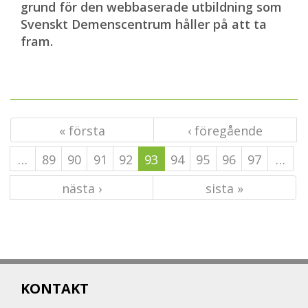
grund för den webbaserade utbildning som
Svenskt Demenscentrum håller på att ta
fram.
« första
‹ föregående
…
89
90
91
92
93
94
95
96
97
…
nästa ›
sista »
KONTAKT