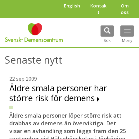
H
English
Kontak
Om
o
t
oss
p
p
a
Tog
t
navi
i
Sök
Meny
l
l
Senaste nytt
h
u
v
u
22 sep 2009
d
Äldre smala personer har
i
större risk för demens
n
n
e
h
Äldre smala personer löper större risk att
å
drabbas av demens än överviktiga. Det
l
visar en avhandling som läggs fram den 25
l
september vid Hälsohögskolan i Jönköping.