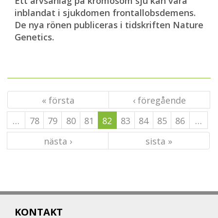
Ett arvsanlag på kromosom sju kan vara
inblandat i sjukdomen frontallobsdemens.
De nya rönen publiceras i tidskriften Nature
Genetics.
« första
‹ föregående
…
78
79
80
81
82
83
84
85
86
…
nästa ›
sista »
KONTAKT