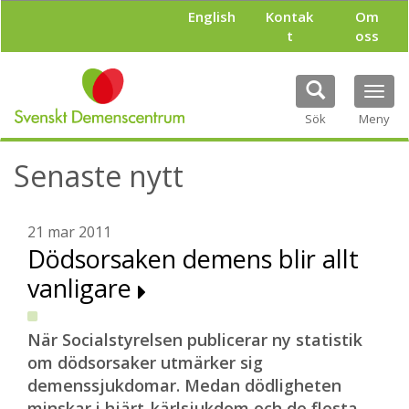
H
English
Kontak
Om
o
t
oss
p
p
a
Tog
t
navi
i
Sök
Meny
l
l
Senaste nytt
h
u
v
u
21 mar 2011
d
Dödsorsaken demens blir allt
i
vanligare
n
n
e
h
När Socialstyrelsen publicerar ny statistik
å
om dödsorsaker utmärker sig
l
demenssjukdomar. Medan dödligheten
l
minskar i hjärt-kärlsjukdom och de flesta