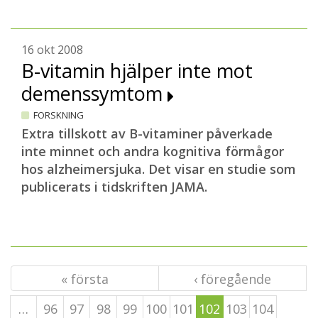
16 okt 2008
B-vitamin hjälper inte mot
demenssymtom
FORSKNING
Extra tillskott av B-vitaminer påverkade
inte minnet och andra kognitiva förmågor
hos alzheimersjuka. Det visar en studie som
publicerats i tidskriften JAMA.
« första
‹ föregående
…
96
97
98
99
100
101
102
103
104