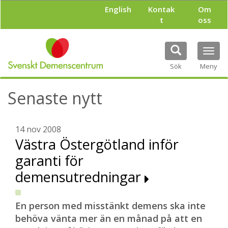
H
English
Kontak
Om
o
t
oss
p
p
a
Tog
t
navi
i
Sök
Meny
l
l
Senaste nytt
h
u
v
u
14 nov 2008
d
Västra Östergötland inför
i
garanti för
n
n
demensutredningar
e
h
å
En person med misstänkt demens ska inte
l
behöva vänta mer än en månad på att en
l