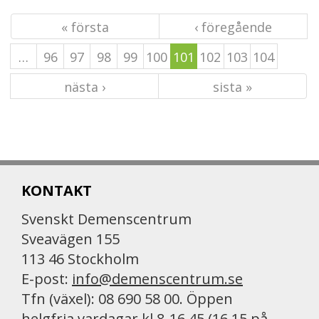
« första
‹ föregående
…
96
97
98
99
100
101
102
103
104
nästa ›
sista »
KONTAKT
Svenskt Demenscentrum
Sveavägen 155
113 46 Stockholm
E-post:
info@demenscentrum.se
Tfn (växel): 08 690 58 00. Öppen
helgfria vardagar kl 8-16.45 (16.15 på