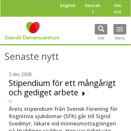
H
English
Kontak
Om
o
t
oss
p
p
a
Tog
t
navi
i
Sök
Meny
l
l
Senaste nytt
h
u
v
u
3 dec 2008
d
Stipendium för ett mångårigt
i
och gediget arbete
n
n
e
h
Årets stipendium från Svensk Förening för
å
Kognitiva sjukdomar (SFK) går till Sigrid
l
Svedmyr, läkare vid minnesmottagningen
l
på Huddinge sjukhus. Hon var tidigt ute