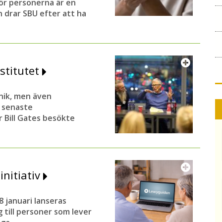
ör personerna är en
 drar SBU efter att ha
nstitutet
nik, men även
 senaste
 Bill Gates besökte
initiativ
 januari lanseras
g till personer som lever