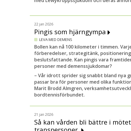
med Lewykroppssjukdom och deras anhör
22 jan 2026
Pingis som hjärngympa
LEVA MED DEMENS
Bollen kan nå 100 kilometer i timmen. Varje
förberedelser, strategitänk, positionerin
beslutsfattande. Kan pingis vara framtid
personer med demenssjukdomar?
– Vår idrott sprider sig snabbt bland nya g
passar bra för personer med olika funktio
Marit Brodd Almgren, verksamhetsutveckl
bordtennisförbundet.
21 jan 2026
Så kan vården bli bättre i möte
transpersoner