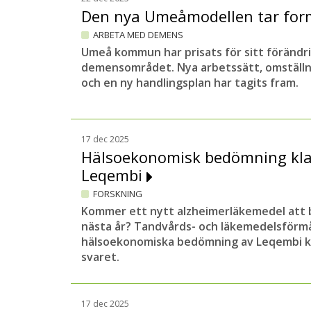
Den nya Umeåmodellen tar fo
ARBETA MED DEMENS
Umeå kommun har prisats för sitt förändr
demensområdet. Nya arbetssätt, omställ
och en ny handlingsplan har tagits fram.
17 dec 2025
Hälsoekonomisk bedömning klar
Leqembi
FORSKNING
Kommer ett nytt alzheimerläkemedel att b
nästa år? Tandvårds- och läkemedelsförm
hälsoekonomiska bedömning av Leqembi ka
svaret.
17 dec 2025