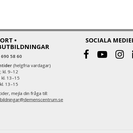
ORT •
SOCIALA MEDIE
BUTBILDNINGAR
 690 58 60
ntider
(helgfria vardagar)
 kl. 9–12
 kl. 13–15
 kl. 13–15
ider, mejla din fråga till:
bildningar@demenscentrum.se