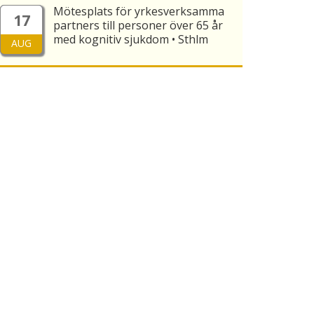
Mötesplats för yrkesverksamma
17
partners till personer över 65 år
med kognitiv sjukdom • Sthlm
AUG