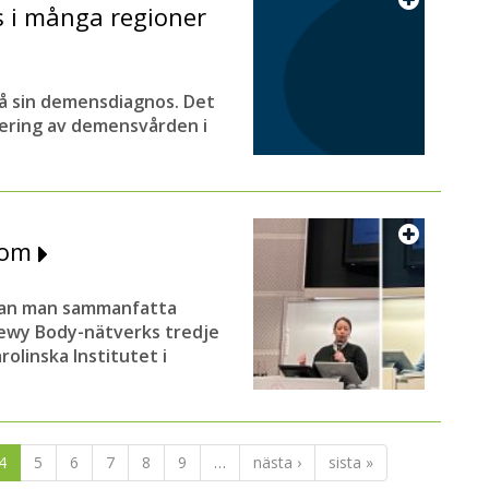
 i många regioner
få sin demensdiagnos. Det
dering av demensvården i
dom
kan man sammanfatta
ewy Body-nätverks tredje
olinska Institutet i
4
5
6
7
8
9
…
nästa ›
sista »