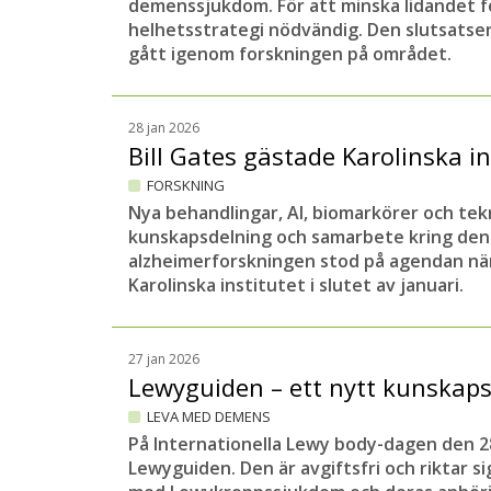
demenssjukdom. För att minska lidandet f
helhetsstrategi nödvändig. Den slutsatsen
gått igenom forskningen på området.
28 jan 2026
Bill Gates gästade Karolinska i
FORSKNING
Nya behandlingar, AI, biomarkörer och tek
kunskapsdelning och samarbete kring den
alzheimerforskningen stod på agendan när
Karolinska institutet i slutet av januari.
27 jan 2026
Lewyguiden – ett nytt kunskaps
LEVA MED DEMENS
På Internationella Lewy body-dagen den 28
Lewyguiden. Den är avgiftsfri och riktar si