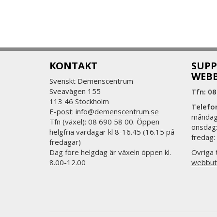
KONTAKT
SUPP
WEB
Svenskt Demenscentrum
Sveavägen 155
Tfn: 08
113 46 Stockholm
Telefo
E-post:
info@demenscentrum.se
måndag:
Tfn (växel): 08 690 58 00. Öppen
onsdag:
helgfria vardagar kl 8-16.45 (16.15 på
fredag:
fredagar)
Dag före helgdag är växeln öppen kl.
Övriga t
8.00-12.00
webbut