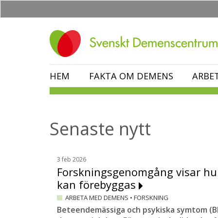
Hoppa
till
huvudinnehåll
HEM
FAKTA OM DEMENS
ARBE
Senaste nytt
3 feb 2026
Forskningsgenomgång visar hu
kan förebyggas
ARBETA MED DEMENS
•
FORSKNING
Beteendemässiga och psykiska symtom (BPS