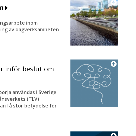
rm
ingsarbete inom
ning av dagverksamheten
 inför beslut om
örja användas i Sverige
ånsverkets (TLV)
n få stor betydelse för