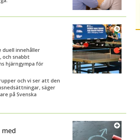
iga.
 duell innehåller
g, och snabbt
ens hjärngympa för
rupper och vi ser att den
nsnedsättningar, säger
are på Svenska
t med