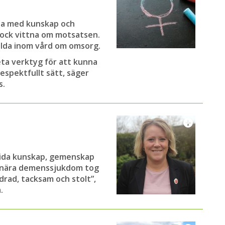
tta med kunskap och
dock vittna om motsatsen.
ällda inom vård om omsorg.
eta verktyg för att kunna
spektfullt sätt, säger
s.
rida kunskap, gemenskap
er nära demenssjukdom tog
drad, tacksam och stolt”,
.