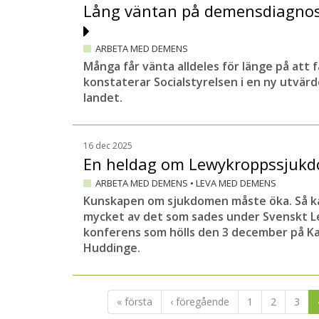
Lång väntan på demensdiagnos
ARBETA MED DEMENS
Många får vänta alldeles för länge på att 
konstaterar Socialstyrelsen i en ny utvär
landet.
16 dec 2025
En heldag om Lewykroppssjuk
ARBETA MED DEMENS
•
LEVA MED DEMENS
Kunskapen om sjukdomen måste öka. Så 
mycket av det som sades under Svenskt L
konferens som hölls den 3 december på Kar
Huddinge.
« första
‹ föregående
1
2
3