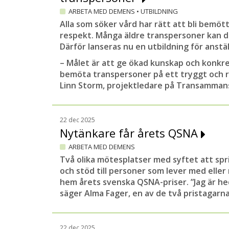
ARBETA MED DEMENS
•
UTBILDNING
Alla som söker vård har rätt att bli bemö
respekt. Många äldre transpersoner kan 
Därför lanseras nu en utbildning för anst
– Målet är att ge ökad kunskap och konkr
bemöta transpersoner på ett tryggt och re
Linn Storm, projektledare på Transamman
22 dec 2025
Nytänkare får årets QSNA
ARBETA MED DEMENS
Två olika mötesplatser med syftet att sp
och stöd till personer som lever med ell
hem årets svenska QSNA-priser. ”Jag är he
säger Alma Fager, en av de två pristagarna
22 dec 2025