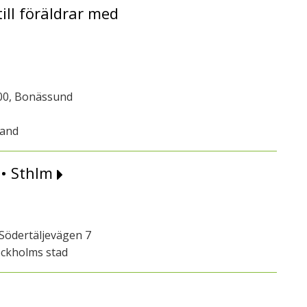
ill föräldrar med
00, Bonässund
land
 • Sthlm
Södertäljevägen 7
ockholms stad