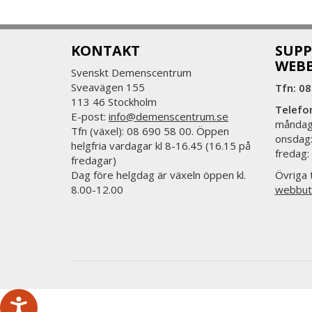
KONTAKT
SUPP
WEB
Svenskt Demenscentrum
Sveavägen 155
Tfn: 08
113 46 Stockholm
Telefo
E-post:
info@demenscentrum.se
måndag:
Tfn (växel): 08 690 58 00. Öppen
onsdag:
helgfria vardagar kl 8-16.45 (16.15 på
fredag:
fredagar)
Dag före helgdag är växeln öppen kl.
Övriga t
8.00-12.00
webbut