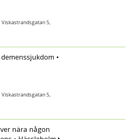
 Viskastrandsgatan 5,
en demenssjukdom •
 Viskastrandsgatan 5,
lever nära någon
mens • Hässleholm