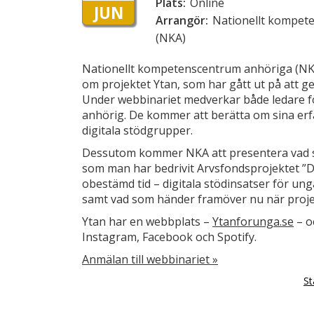
Plats:
Online
JUN
Arrangör:
Nationellt kompet
(NKA)
Nationellt kompetenscentrum anhöriga (NK
om projektet Ytan, som har gått ut på att ge 
Under webbinariet medverkar både ledare 
anhörig. De kommer att berätta om sina er
digitala stödgrupper.
Dessutom kommer NKA att presentera vad so
som man har bedrivit Arvsfondsprojektet ”D
obestämd tid – digitala stödinsatser för ung
samt vad som händer framöver nu när projek
Ytan har en webbplats –
Ytanforunga.se
– o
Instagram, Facebook och Spotify.
Anmälan till webbinariet »
St