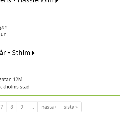
ngen
mun
år • Sthlm
sgatan 12M
ockholms stad
7
8
9
…
nästa ›
sista »