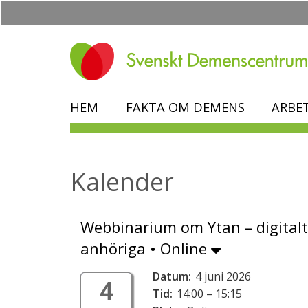
Hoppa
till
huvudinnehåll
HEM
FAKTA OM DEMENS
ARBE
Kalender
Webbinarium om Ytan – digitalt
anhöriga • Online
Datum:
4 juni 2026
4
Tid:
14:00 – 15:15