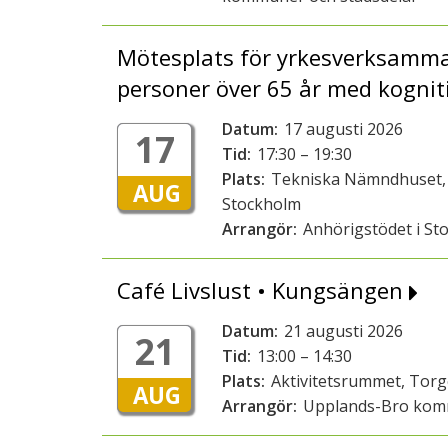
Mötesplats för yrkesverksamma 
personer över 65 år med kognit
Datum:
17 augusti 2026
17
Tid:
17:30 – 19:30
Plats:
Tekniska Nämndhuset, 
AUG
Stockholm
Arrangör:
Anhörigstödet i St
Café Livslust • Kungsängen
Datum:
21 augusti 2026
21
Tid:
13:00 – 14:30
Plats:
Aktivitetsrummet, Tor
AUG
Arrangör:
Upplands-Bro ko