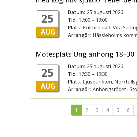
Datum:
25 augusti 2026
25
Tid:
17:00 – 19:00
Plats:
Kulturhuset, Vita Salo
AUG
Arrangör:
Hässleholms kom
Mötesplats Ung anhörig 18–30 
Datum:
25 augusti 2026
25
Tid:
17:30 – 19:30
Plats:
Ljuspunkten, Norrtull
AUG
Arrangör:
Anhörigstödet i St
1
2
3
4
5
6