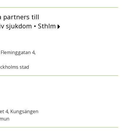
partners till
iv sjukdom • Sthlm
Fleminggatan 4,
ockholms stad
get 4, Kungsängen
mmun