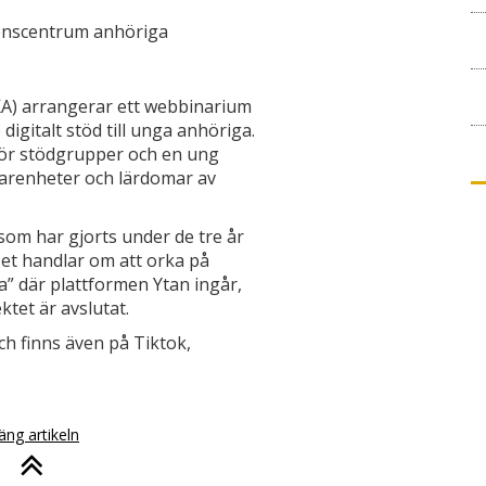
enscentrum anhöriga
A) arrangerar ett webbinarium
digitalt stöd till unga anhöriga.
för stödgrupper och en ung
farenheter och lärdomar av
m har gjorts under de tre år
et handlar om att orka på
a” där plattformen Ytan ingår,
tet är avslutat.
ch finns även på Tiktok,
äng artikeln