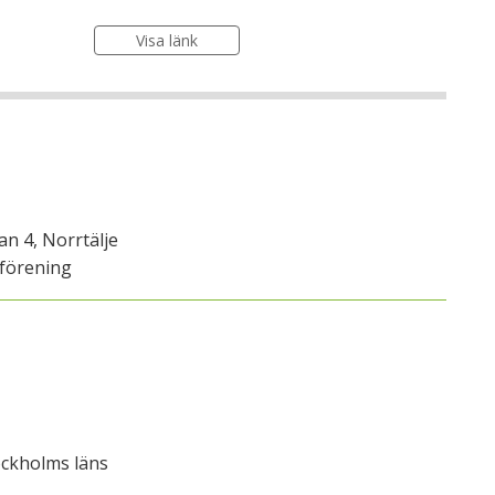
Visa länk
n 4, Norrtälje
förening
ockholms läns