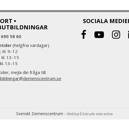
ORT •
SOCIALA MEDIE
BUTBILDNINGAR
 690 58 60
ntider
(helgfria vardagar)
 kl. 9–12
 kl. 13–15
 kl. 13–15
ider, mejla din fråga till:
bildningar@demenscentrum.se
Svenskt Demenscentrum -
Webbyrå Extrude interactive