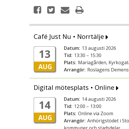
Café Just Nu • Norrtälje
Datum:
13 augusti 2026
13
Tid:
13:30 – 15:30
Plats:
Mariagården, Kyrkogata
AUG
Arrangör:
Roslagens Demens
Digital mötesplats • Online
Datum:
14 augusti 2026
14
Tid:
12:00 – 13:00
Plats:
Online via Zoom
AUG
Arrangör:
Anhörigstödet i St
kommuner och stadsdelar