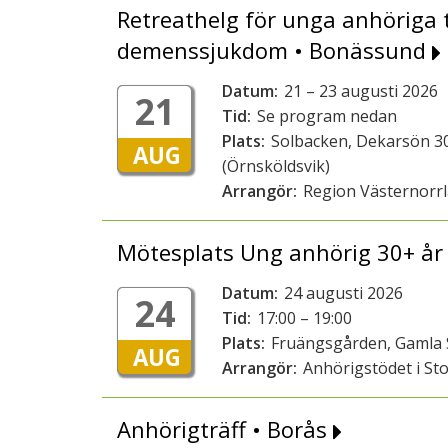
Retreathelg för unga anhöriga t
demenssjukdom • Bonässund
Datum:
21 – 23 augusti 2026
21
Tid:
Se program nedan
Plats:
Solbacken, Dekarsön 3
AUG
(Örnsköldsvik)
Arrangör:
Region Västernorr
Mötesplats Ung anhörig 30+ år
Datum:
24 augusti 2026
24
Tid:
17:00 – 19:00
Plats:
Fruängsgården, Gamla 
AUG
Arrangör:
Anhörigstödet i St
Anhörigträff • Borås