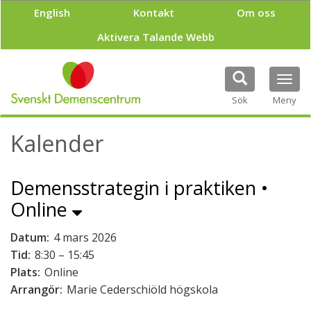
H
English
Kontakt
Om oss
o
p
Aktivera Talande Webb
p
a
t
Tog
i
navi
Sök
Meny
l
l
h
Kalender
u
v
u
Demensstrategin i praktiken •
d
i
Online
n
n
Datum:
4 mars 2026
e
Tid:
8:30 – 15:45
h
å
Plats:
Online
l
Arrangör:
Marie Cederschiöld högskola
l