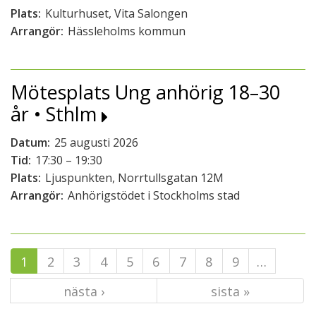
Plats:
Kulturhuset, Vita Salongen
Arrangör:
Hässleholms kommun
Mötesplats Ung anhörig 18–30
år • Sthlm
Datum:
25 augusti 2026
Tid:
17:30 – 19:30
Plats:
Ljuspunkten, Norrtullsgatan 12M
Arrangör:
Anhörigstödet i Stockholms stad
1
2
3
4
5
6
7
8
9
…
nästa ›
sista »