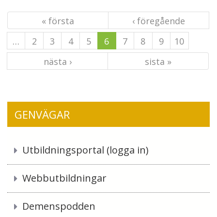
« första
‹ föregående
…
2
3
4
5
6
7
8
9
10
nästa ›
sista »
GENVÄGAR
Utbildningsportal (logga in)
Webbutbildningar
Demenspodden