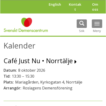
H
English
Kontak
Om
o
t
oss
p
p
a
Tog
t
navi
i
Sök
Meny
l
l
Kalender
h
u
v
Café Just Nu • Norrtälje
u
d
i
Datum:
8 oktober 2026
n
Tid:
13:30 – 15:30
n
Plats:
Mariagården, Kyrkogatan 4, Norrtälje
e
h
Arrangör:
Roslagens Demensförening
å
l
l