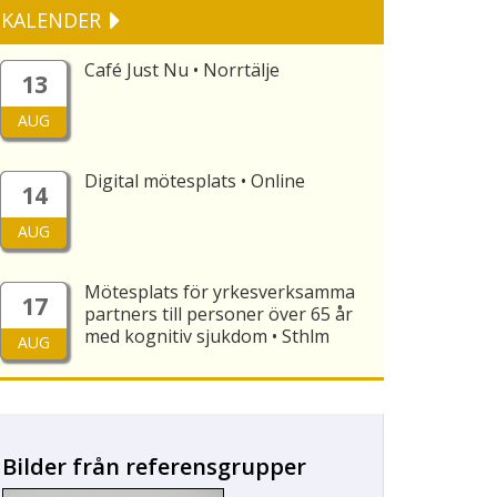
KALENDER
Café Just Nu • Norrtälje
13
AUG
Digital mötesplats • Online
14
AUG
Mötesplats för yrkesverksamma
17
partners till personer över 65 år
med kognitiv sjukdom • Sthlm
AUG
Bilder från referensgrupper