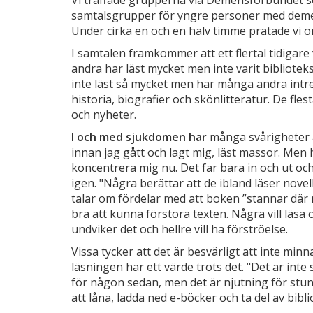
Vi träffade grupperna via Demensförbundet s
samtalsgrupper för yngre personer med deme
Under cirka en och en halv timme pratade vi o
I samtalen framkommer att ett flertal tidigare
andra har läst mycket men inte varit bibliot
inte läst så mycket men har många andra intre
historia, biografier och skönlitteratur. De fles
och nyheter.
I och med sjukdomen har
många svårigheter att 
innan jag gått och lagt mig, läst massor. Men ha
koncentrera mig nu. Det far bara in och ut o
igen. "Några berättar att de ibland läser novel
talar om fördelar med att boken ”stannar där m
bra att kunna förstora texten. Några vill l
undviker det och hellre vill ha förströelse.
Vissa tycker att det är besvärligt att inte mi
läsningen har ett värde trots det. "Det är inte
för någon sedan, men det är njutning för stund
att låna, ladda ned e-böcker och ta del av bibl