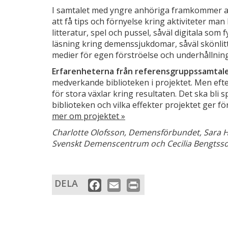
I samtalet med yngre anhöriga framkommer att
att få tips och förnyelse kring aktiviteter m
litteratur, spel och pussel, såväl digitala som
läsning kring demenssjukdomar, såväl skönlit
medier för egen förströelse och underhållning
Erfarenheterna från referensgruppssamtal
medverkande biblioteken i projektet. Men efte
för stora växlar kring resultaten. Det ska bli
biblioteken och vilka effekter projektet ger 
mer om projektet »
Charlotte Olofsson, Demensförbundet, Sara H
Svenskt Demenscentrum och Cecilia Bengtsso
DELA
Facebook
Email
Print