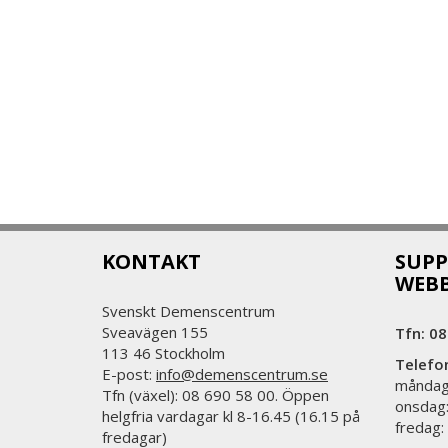
KONTAKT
SUPP
WEB
Svenskt Demenscentrum
Sveavägen 155
Tfn: 08
113 46 Stockholm
Telefo
E-post:
info@demenscentrum.se
måndag:
Tfn (växel): 08 690 58 00. Öppen
onsdag:
helgfria vardagar kl 8-16.45 (16.15 på
fredag:
fredagar)