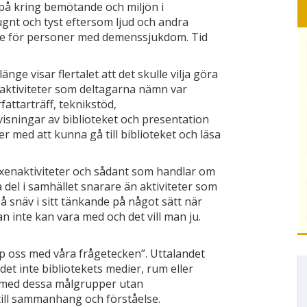
 på kring bemötande och miljön i
lugnt och tyst eftersom ljud och andra
e för personer med demenssjukdom. Tid
änge visar flertalet att det skulle vilja göra
 aktiviteter som deltagarna nämn var
fattarträff, teknikstöd,
visningar av biblioteket och presentation
er med att kunna gå till biblioteket och läsa
enaktiviteter och sådant som handlar om
 del i samhället snarare än aktiviteter som
å snäv i sitt tänkande på något sätt när
n inte kan vara med och det vill man ju.
älp oss med våra frågetecken”. Uttalandet
 det inte bibliotekets medier, rum eller
na med dessa målgrupper utan
ill sammanhang och förståelse.