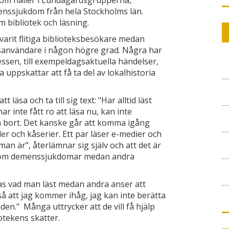
om håller i Lundagårdsgrupperna,
nssjukdom från hela Stockholms län.
m bibliotek och läsning.
 varit flitiga biblioteksbesökare medan
eksanvändare i någon högre grad. Några har
ssen, till exempeldagsaktuella händelser,
ta uppskattar att få ta del av lokalhistoria
läsa och ta till sig text: "Har alltid läst
r inte fått ro att läsa nu, kan inte
ch bort. Det kanske går att komma igång
ler och kåserier. Ett par läser e-medier och
an är”, återlämnar sig själv och att det är
äsa om demenssjukdomar medan andra
nnas vad man läst medan andra anser att
 så att jag kommer ihåg, jag kan inte berätta
en." Många uttrycker att de vill få hjälp
iotekens skatter.