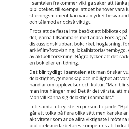
I samtalen frakommer viktiga saker att tänka
biblioteket, till exempel att det behöver vara 
störningsmoment kan vara mycket besvärand
och tålamod är också viktigt.
Trots att de flesta inte besökt ett bibliotek på l
det, gärna tillsammans med andra. Förslag på
diskussionsklubbar, bokcirkel, högläsning, för
arkivfilm/fotovisning, lokalhistoria/hembygd, 
av aktuell forskning. Några tycker att det räck
en bok eller en tidning.
Det blir tydligt i samtalen att
man önskar vux
delaktighet, gemenskap och möjlighet att vara
handlar om upplevelser och kultur. "Man blir s
man inte hänger med. Det är det värsta, att ma
Man vill känna sig delaktig i samhället."
I ett samtal uttryckte en person följande: ”Hj
går att tolka på flera olika sätt men kanske är
aktiviteter som är de allra viktigaste i möte
biblioteksmedarbetares kompetens att bidra t