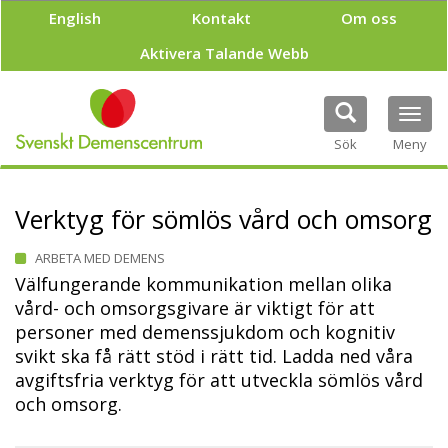
H
English
Kontakt
Om oss
o
p
Aktivera Talande Webb
p
a
t
Tog
i
navi
Sök
Meny
l
l
h
u
Verktyg för sömlös vård och omsorg
v
u
ARBETA MED DEMENS
d
Välfungerande kommunikation mellan olika
i
vård- och omsorgsgivare är viktigt för att
n
n
personer med demenssjukdom och kognitiv
e
svikt ska få rätt stöd i rätt tid. Ladda ned våra
h
avgiftsfria verktyg för att utveckla sömlös vård
å
och omsorg.
l
l