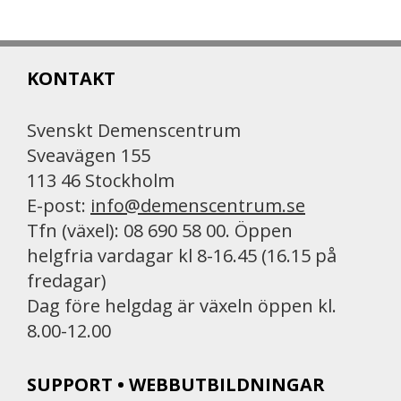
c
a
i
e
i
n
b
l
t
KONTAKT
o
o
k
Svenskt Demenscentrum
Sveavägen 155
113 46 Stockholm
E-post:
info@demenscentrum.se
Tfn (växel): 08 690 58 00. Öppen
helgfria vardagar kl 8-16.45 (16.15 på
fredagar)
Dag före helgdag är växeln öppen kl.
8.00-12.00
SUPPORT • WEBBUTBILDNINGAR