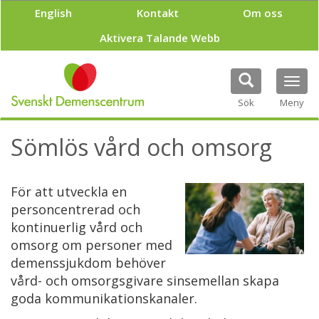
H
English
Kontakt
Om oss
o
p
Aktivera Talande Webb
p
a
t
Tog
i
navi
Sök
Meny
l
l
h
Sömlös vård och omsorg
u
v
u
För att utveckla en
d
i
personcentrerad och
n
kontinuerlig vård och
n
omsorg om personer med
e
demenssjukdom behöver
h
å
vård- och omsorgsgivare sinsemellan skapa
l
goda kommunikationskanaler.
l