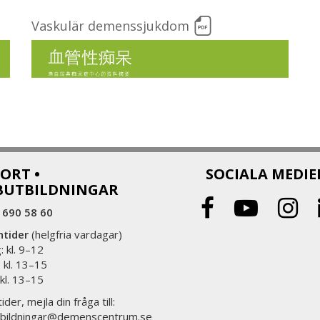
Vaskulär demenssjukdom
ORT •
SOCIALA MEDIE
BUTBILDNINGAR
 690 58 60
ntider
(helgfria vardagar)
 kl. 9–12
 kl. 13–15
 kl. 13–15
ider, mejla din fråga till:
bildningar@demenscentrum.se