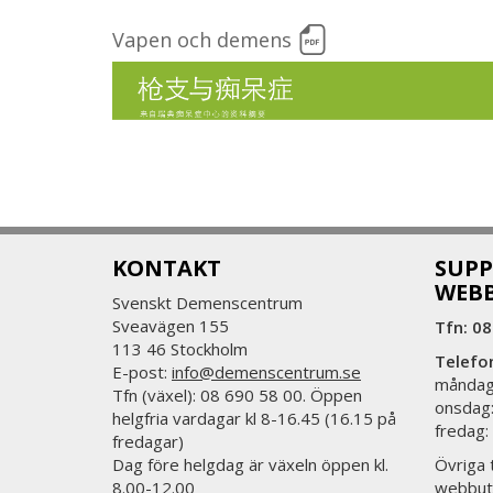
Vapen och demens
KONTAKT
SUPP
WEB
Svenskt Demenscentrum
Sveavägen 155
Tfn: 08
113 46 Stockholm
Telefo
E-post:
info@demenscentrum.se
måndag:
Tfn (växel): 08 690 58 00. Öppen
onsdag:
helgfria vardagar kl 8-16.45 (16.15 på
fredag:
fredagar)
Dag före helgdag är växeln öppen kl.
Övriga t
8.00-12.00
webbut