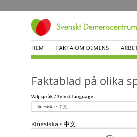
Hoppa
till
huvudinnehåll
HEM
FAKTA OM DEMENS
ARBE
Faktablad på olika s
Välj språk / Select language
Kinesiska • 中文