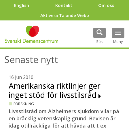
H
English
Kontakt
Om oss
o
p
Aktivera Talande Webb
p
a
t
Tog
i
navi
Sök
Meny
l
l
h
Senaste nytt
u
v
u
16 jun 2010
d
Amerikanska riktlinjer ger
i
n
inget stöd för livsstilsråd
n
e
FORSKNING
h
Livsstilsråd om Alzheimers sjukdom vilar på
å
en bräcklig vetenskaplig grund. Bevisen är
l
l
idag otillräckliga för att hävda att t ex