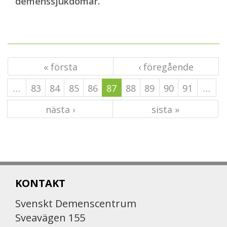
demenssjukdomar.
« första
‹ föregående
…
83
84
85
86
87
88
89
90
91
…
nästa ›
sista »
KONTAKT
Svenskt Demenscentrum
Sveavägen 155