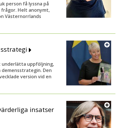
uk person få lyssna på
a frågor. Helt anonymt,
ion Västernorrlands
nsstrategi
 underlätta uppföljning,
la demensstrategin. Den
vecklade version vid en
värderliga insatser