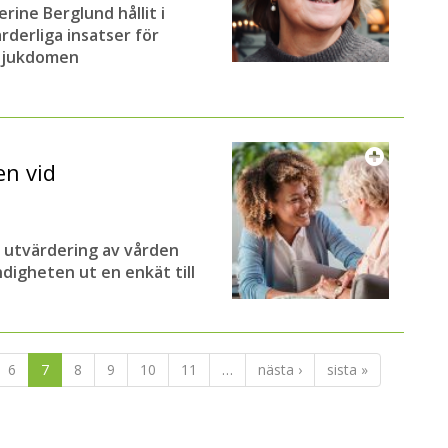
rine Berglund hållit i
rderliga insatser för
 sjukdomen
en vid
y utvärdering av vården
digheten ut en enkät till
6
7
8
9
10
11
…
nästa ›
sista »