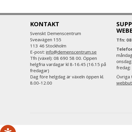
KONTAKT
SUPP
WEB
Svenskt Demenscentrum
Sveavägen 155
Tfn: 08
113 46 Stockholm
Telefo
E-post:
info@demenscentrum.se
måndag:
Tfn (växel): 08 690 58 00. Öppen
onsdag:
helgfria vardagar kl 8-16.45 (16.15 på
fredag:
fredagar)
Dag före helgdag är växeln öppen kl.
Övriga t
8.00-12.00
webbut