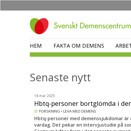
Hoppa
till
huvudinnehåll
HEM
FAKTA OM DEMENS
ARBE
Senaste nytt
18 mar 2025
Hbtq-personer bortglömda i 
FORSKNING
•
LEVA MED DEMENS
Hbtq-personer med demenssjukdomar är o
vardag. Det pekar en intervjustudie på som