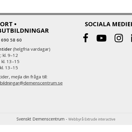
ORT •
SOCIALA MEDIE
BUTBILDNINGAR
 690 58 60
ntider
(helgfria vardagar)
 kl. 9–12
 kl. 13–15
 kl. 13–15
ider, mejla din fråga till:
bildningar@demenscentrum.se
Svenskt Demenscentrum -
Webbyrå Extrude interactive