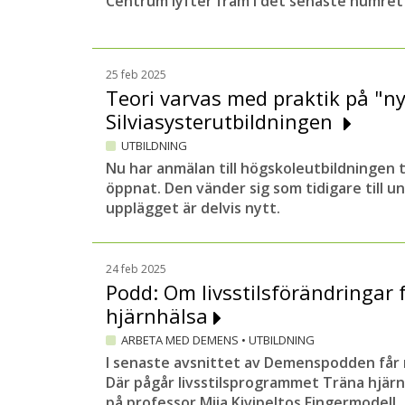
Centrum lyfter fram i det senaste numre
25 feb 2025
Teori varvas med praktik på "n
Silviasysterutbildningen
UTBILDNING
Nu har anmälan till högskoleutbildningen ti
öppnat. Den vänder sig som tidigare till 
upplägget är delvis nytt.
24 feb 2025
Podd: Om livsstilsförändringar 
hjärnhälsa
ARBETA MED DEMENS
•
UTBILDNING
I senaste avsnittet av Demenspodden får ni 
Där pågår livsstilsprogrammet Träna hjär
på professor Miia Kivipeltos Fingermodell.