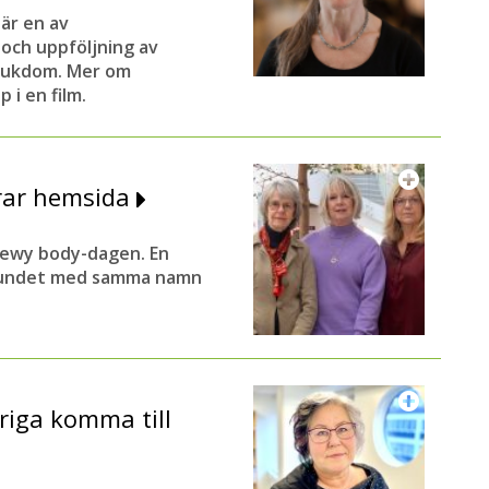
är en av
och uppföljning av
sjukdom. Mer om
 i en film.
rar hemsida
 Lewy body-dagen. En
rbundet med samma namn
öriga komma till