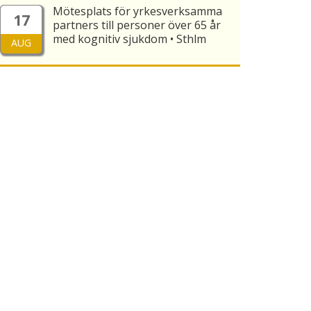
Mötesplats för yrkesverksamma
17
partners till personer över 65 år
med kognitiv sjukdom • Sthlm
AUG