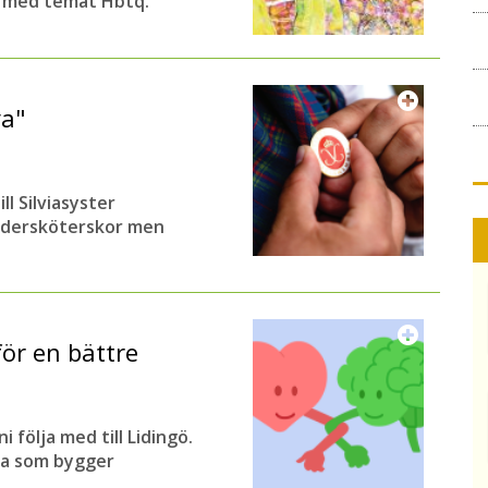
t med temat Hbtq.
ya"
ll Silviasyster
undersköterskor men
för en bättre
följa med till Lidingö.
na som bygger