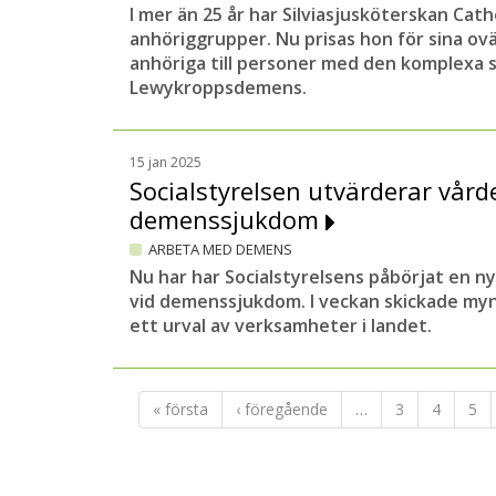
I mer än 25 år har Silviasjusköterskan Cathe
anhöriggrupper. Nu prisas hon för sina ovä
anhöriga till personer med den komplexa
Lewykroppsdemens.
15 jan 2025
Socialstyrelsen utvärderar vård
demenssjukdom
ARBETA MED DEMENS
Nu har har Socialstyrelsens påbörjat en n
vid demenssjukdom. I veckan skickade myn
ett urval av verksamheter i landet.
« första
‹ föregående
…
3
4
5