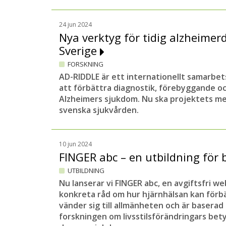
24 jun 2024
Nya verktyg för tidig alzheimer
Sverige
FORSKNING
AD-RIDDLE är ett internationellt samarbets
att förbättra diagnostik, förebyggande o
Alzheimers sjukdom. Nu ska projektets me
svenska sjukvården.
10 jun 2024
FINGER abc – en utbildning för 
UTBILDNING
Nu lanserar vi FINGER abc, en avgiftsfri w
konkreta råd om hur hjärnhälsan kan förbä
vänder sig till allmänheten och är basera
forskningen om livsstilsförändringars bet