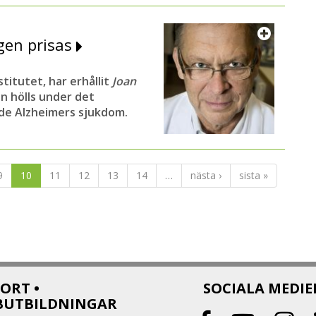
gen prisas
titutet, har erhållit
Joan
n hölls under det
de Alzheimers sjukdom.
9
10
11
12
13
14
…
nästa ›
sista »
ORT •
SOCIALA MEDIE
BUTBILDNINGAR