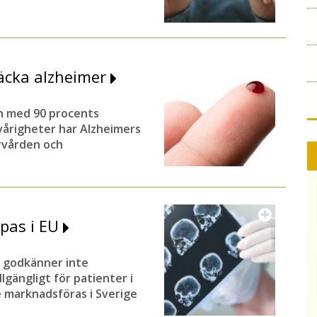
täcka alzheimer
an med 90 procents
vårigheter har Alzheimers
ärvården och
pas i EU
 godkänner inte
gängligt för patienter i
e marknadsföras i Sverige