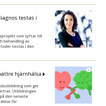
diagnos testas i
projekt som syftar till
ch behandling av
toder testas i den
bättre hjärnhälsa
ebbutbildning som ger
ttras. Utbildningen
d på den senaste
ydelse för