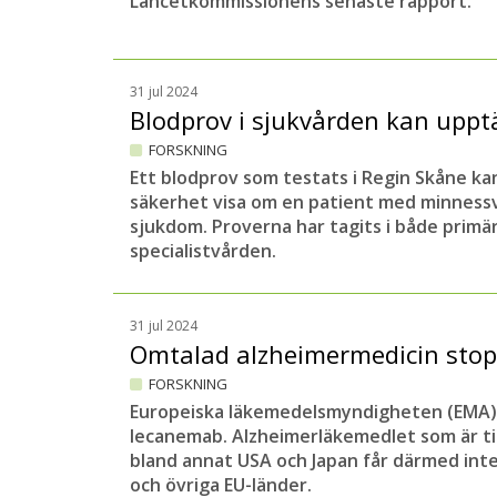
Lancetkommissionens senaste rapport.
31 jul 2024
Blodprov i sjukvården kan upp
FORSKNING
Ett blodprov som testats i Regin Skåne k
säkerhet visa om en patient med minness
sjukdom. Proverna har tagits i både prim
specialistvården.
31 jul 2024
Omtalad alzheimermedicin stop
FORSKNING
Europeiska läkemedelsmyndigheten (EMA)
lecanemab. Alzheimerläkemedlet som är till
bland annat USA och Japan får därmed int
och övriga EU-länder.