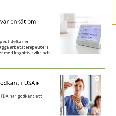
 vår enkät om
eut delta i en
lägga arbetsterapeuters
er med kognitiv svikt och
godkänt i USA
FDA har godkänt ett