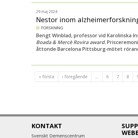
29 maj 2024
Nestor inom alzheimerforsknin
FORSKNING
Bengt Winblad, professor vid Karolinska Ins
Boada & Mercè Rovira award.
Prisceremoni
åttonde Barcelona Pittsburg-mötet röran
« första
‹ föregående
…
6
7
8
KONTAKT
SUPP
WEB
Svenskt Demenscentrum