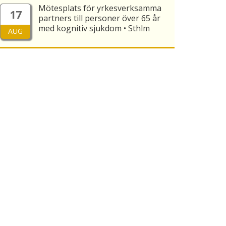
Mötesplats för yrkesverksamma
17
partners till personer över 65 år
med kognitiv sjukdom • Sthlm
AUG