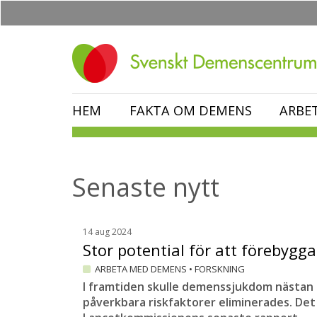
Hoppa
till
huvudinnehåll
HEM
FAKTA OM DEMENS
ARBE
Senaste nytt
14 aug 2024
Stor potential för att föreby
ARBETA MED DEMENS
•
FORSKNING
I framtiden skulle demenssjukdom nästan
påverkbara riskfaktorer eliminerades. Det