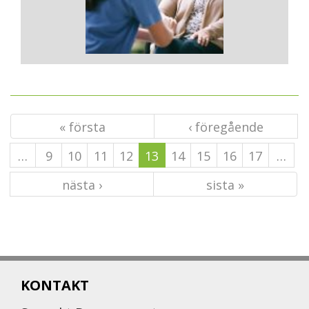
« första
‹ föregående
…
9
10
11
12
13
14
15
16
17
…
nästa ›
sista »
KONTAKT