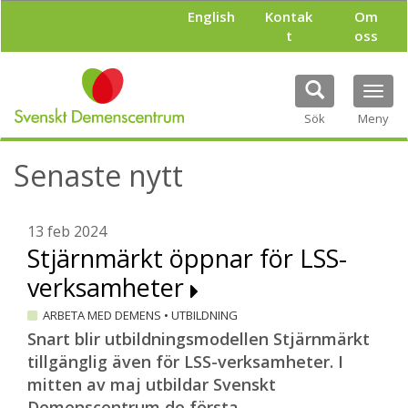
H
English
Kontak
Om
o
t
oss
p
p
a
Tog
t
navi
i
Sök
Meny
l
l
Senaste nytt
h
u
v
u
13 feb 2024
d
Stjärnmärkt öppnar för LSS-
i
verksamheter
n
n
ARBETA MED DEMENS
•
UTBILDNING
e
h
Snart blir utbildningsmodellen Stjärnmärkt
å
tillgänglig även för LSS-verksamheter. I
l
mitten av maj utbildar Svenskt
l
Demenscentrum de första