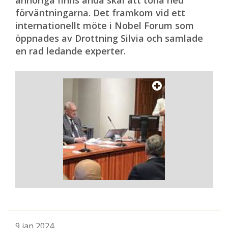
anhöriga finns ändå skäl att tona ned
förväntningarna. Det framkom vid ett
internationellt möte i Nobel Forum som
öppnades av Drottning Silvia och samlade
en rad ledande experter.
9 jan 2024