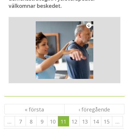
välkomnar beskedet.
« första
‹ föregående
…
7
8
9
10
11
12
13
14
15
…