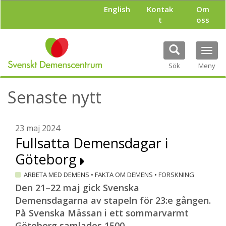
H
English
Kontak
Om
o
t
oss
p
p
a
Tog
t
navi
i
Sök
Meny
l
l
Senaste nytt
h
u
v
u
23 maj 2024
d
Fullsatta Demensdagar i
i
Göteborg
n
n
ARBETA MED DEMENS
•
FAKTA OM DEMENS
•
FORSKNING
e
h
Den 21–22 maj gick Svenska
å
Demensdagarna av stapeln för 23:e gången.
l
På Svenska Mässan i ett sommarvarmt
l
Göteborg samlades 1500