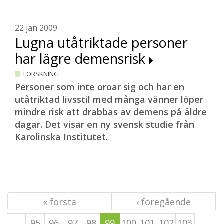
22 jan 2009
Lugna utåtriktade personer
har lägre demensrisk
FORSKNING
Personer som inte oroar sig och har en
utåtriktad livsstil med många vänner löper
mindre risk att drabbas av demens på äldre
dagar. Det visar en ny svensk studie från
Karolinska Institutet.
« första
‹ föregående
…
95
96
97
98
99
100
101
102
103