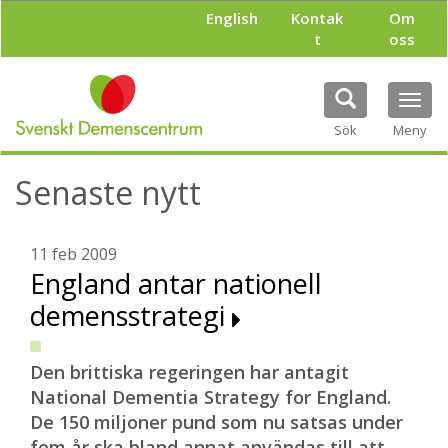
H
English
Kontak
Om
o
t
oss
p
p
a
Tog
t
navi
i
Sök
Meny
l
l
Senaste nytt
h
u
v
u
11 feb 2009
d
England antar nationell
i
demensstrategi
n
n
e
h
Den brittiska regeringen har antagit
å
National Dementia Strategy for England.
l
De 150 miljoner pund som nu satsas under
l
fem år ska bland annat användas till att