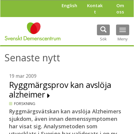
H
English
Kontak
Om
o
t
oss
p
p
a
Tog
t
navi
i
Sök
Meny
l
l
Senaste nytt
h
u
v
u
19 mar 2009
d
Ryggmärgsprov kan avslöja
i
alzheimer
n
n
FORSKNING
e
h
Ryggmärgsvätskan kan avslöja Alzheimers
å
sjukdom, även innan demenssymptomen
l
har visat sig. Analysmetoden som
l
utvecklats i Sverige har validerats i en ny