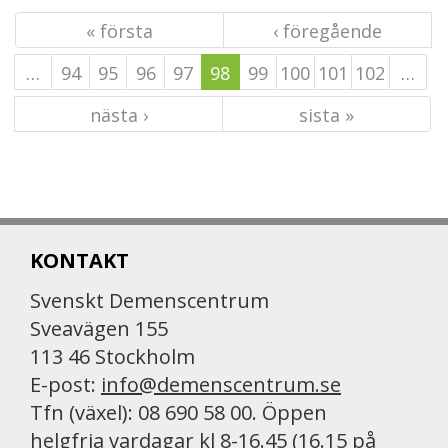
« första
‹ föregående
…
94
95
96
97
98
99
100
101
102
…
nästa ›
sista »
KONTAKT
Svenskt Demenscentrum
Sveavägen 155
113 46 Stockholm
E-post:
info@demenscentrum.se
Tfn (växel): 08 690 58 00. Öppen
helgfria vardagar kl 8-16.45 (16.15 på