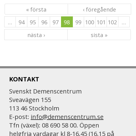
« första
‹ föregående
…
94
95
96
97
98
99
100
101
102
…
nästa ›
sista »
KONTAKT
Svenskt Demenscentrum
Sveavägen 155
113 46 Stockholm
E-post:
info@demenscentrum.se
Tfn (växel): 08 690 58 00. Öppen
helgfria vardagar kl 8-16.45 (16.15 på