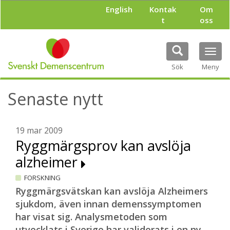
H
English
Kontak
Om
o
t
oss
p
p
a
Tog
t
navi
i
Sök
Meny
l
l
Senaste nytt
h
u
v
u
19 mar 2009
d
Ryggmärgsprov kan avslöja
i
alzheimer
n
n
FORSKNING
e
h
Ryggmärgsvätskan kan avslöja Alzheimers
å
sjukdom, även innan demenssymptomen
l
har visat sig. Analysmetoden som
l
utvecklats i Sverige har validerats i en ny