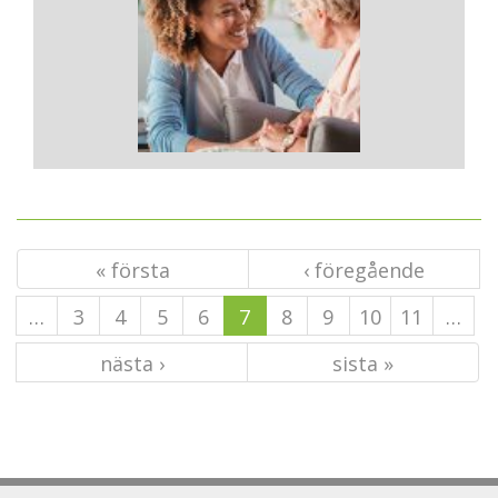
« första
‹ föregående
…
3
4
5
6
7
8
9
10
11
…
nästa ›
sista »