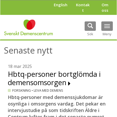
H
English
Kontak
Om
o
t
oss
p
p
a
Tog
t
navi
i
Sök
Meny
l
l
Senaste nytt
h
u
v
u
18 mar 2025
d
Hbtq-personer bortglömda i
i
demensomsorgen
n
n
FORSKNING
•
LEVA MED DEMENS
e
h
Hbtq-personer med demenssjukdomar är
å
osynliga i omsorgens vardag. Det pekar en
l
intervjustudie på som tidskriften Äldre i
l
Centrum lyfter fram i det senaste numret