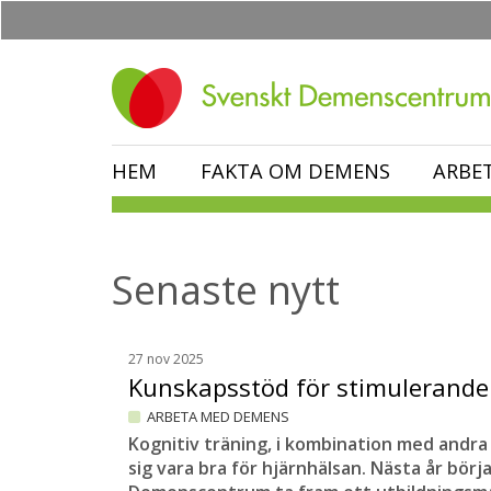
Hoppa
till
huvudinnehåll
HEM
FAKTA OM DEMENS
ARBE
Senaste nytt
27 nov 2025
Kunskapsstöd för stimulerande
ARBETA MED DEMENS
Kognitiv träning, i kombination med andra l
sig vara bra för hjärnhälsan. Nästa år börj