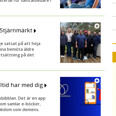
erial för samtalsledare i
r Stjärnmärkt
 satsat på att höja
nna bemöta äldre
rtsättning på det
ltid har med dig
sbibblan. Det är en app
som samlar e-böcker,
sjukdom som demens.