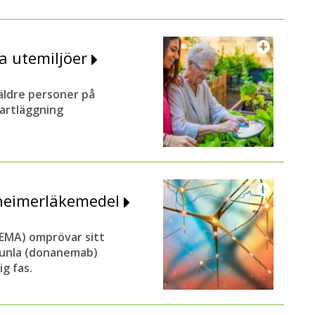
a utemiljöer
 äldre personer på
kartläggning
zheimerläkemedel
EMA) omprövar sitt
sunla (donanemab)
g fas.