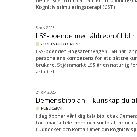
Demenscentrum ta fram ett utbildningsmat
Kognitiv stimuleringsterapi (CST).
5 nov 2025
LSS-boende med äldreprofil bli
ARBETA MED DEMENS
LSS-boendet Högsätersvägen 16B har länge
personalens kompetens för att bättre ku
brukare. Stjärnmärkt LSS är en naturlig fo
arbetet.
21 okt 2025
Demensbibblan – kunskap du al
PUBLICERAT
I dag öppnar vårt digitala bibliotek Demen
för smarta telefoner och surfplattor och 
ljudböcker och korta filmer om kognitiv 