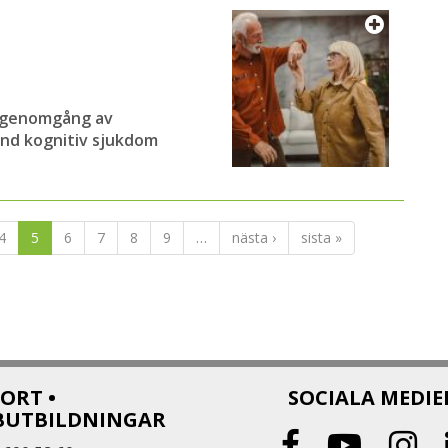
g genomgång av
nd kognitiv sjukdom
4
5
6
7
8
9
…
nästa ›
sista »
ORT •
SOCIALA MEDIE
BUTBILDNINGAR