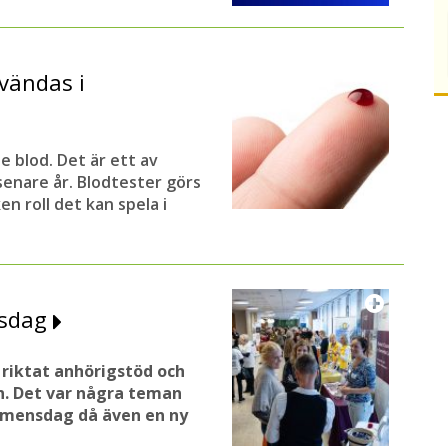
vändas i
e blod. Det är ett av
enare år. Blodtester görs
n roll det kan spela i
nsdag
riktat anhörigstöd och
. Det var några teman
emensdag då även en ny