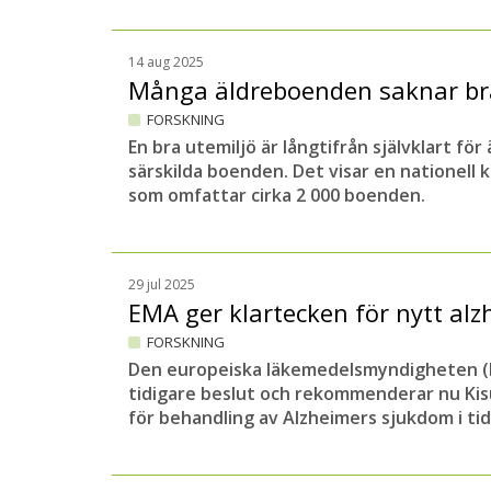
14 aug 2025
Många äldreboenden saknar br
FORSKNING
En bra utemiljö är långtifrån självklart för
särskilda boenden. Det visar en nationell 
som omfattar cirka 2 000 boenden.
29 jul 2025
EMA ger klartecken för nytt al
FORSKNING
Den europeiska läkemedelsmyndigheten (
tidigare beslut och rekommenderar nu Ki
för behandling av Alzheimers sjukdom i tidi