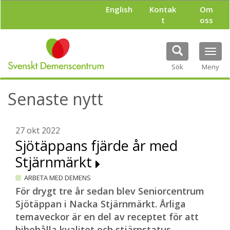
H
English
Kontak
Om
o
t
oss
p
p
a
Tog
t
navi
i
Sök
Meny
l
l
Senaste nytt
h
u
v
u
27 okt 2022
d
Sjötäppans fjärde år med
i
Stjärnmärkt
n
n
ARBETA MED DEMENS
e
h
För drygt tre år sedan blev Seniorcentrum
å
Sjötäppan i Nacka Stjärnmärkt. Årliga
l
temaveckor är en del av receptet för att
l
bibehålla kvalitet och stjärnstatus.