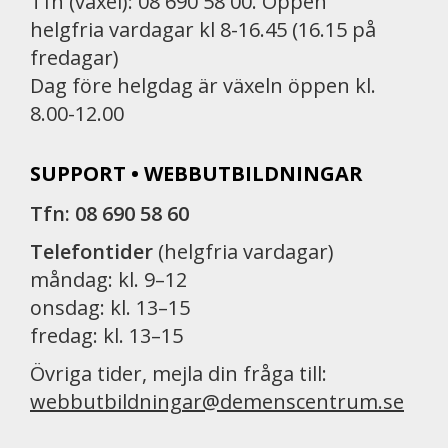
Tfn (växel): 08 690 58 00. Öppen
helgfria vardagar kl 8-16.45 (16.15 på
fredagar)
Dag före helgdag är växeln öppen kl.
8.00-12.00
SUPPORT • WEBBUTBILDNINGAR
Tfn: 08 690 58 60
Telefontider
(helgfria vardagar)
måndag: kl. 9–12
onsdag: kl. 13–15
fredag: kl. 13–15
Övriga tider, mejla din fråga till:
webbutbildningar@demenscentrum.se