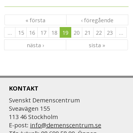
« första
‹ föregående
…
15
16
17
18
19
20
21
22
23
…
nästa ›
sista »
KONTAKT
Svenskt Demenscentrum
Sveavägen 155
113 46 Stockholm
E-post:
info@demenscentrum.se