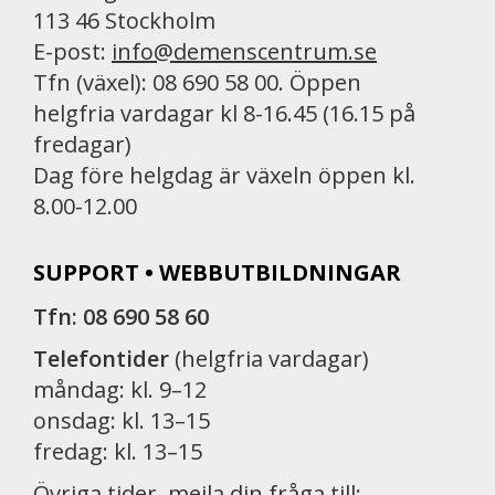
113 46 Stockholm
E-post:
info@demenscentrum.se
Tfn (växel): 08 690 58 00. Öppen
helgfria vardagar kl 8-16.45 (16.15 på
fredagar)
Dag före helgdag är växeln öppen kl.
8.00-12.00
SUPPORT • WEBBUTBILDNINGAR
Tfn: 08 690 58 60
Telefontider
(helgfria vardagar)
måndag: kl. 9–12
onsdag: kl. 13–15
fredag: kl. 13–15
Övriga tider, mejla din fråga till: