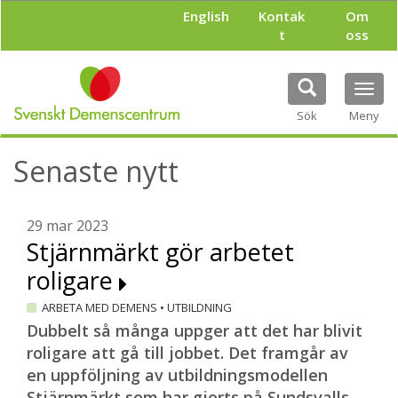
H
English
Kontak
Om
o
t
oss
p
p
a
Tog
t
navi
i
Sök
Meny
l
l
Senaste nytt
h
u
v
u
29 mar 2023
d
Stjärnmärkt gör arbetet
i
roligare
n
n
ARBETA MED DEMENS
•
UTBILDNING
e
h
Dubbelt så många uppger att det har blivit
å
roligare att gå till jobbet. Det framgår av
l
en uppföljning av utbildningsmodellen
l
Stjärnmärkt som har gjorts på Sundsvalls