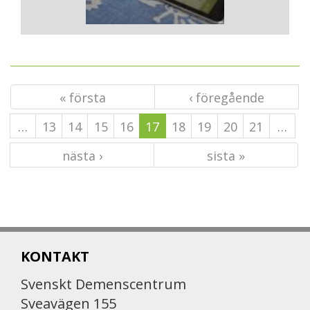
« första
‹ föregående
…
13
14
15
16
17
18
19
20
21
…
nästa ›
sista »
KONTAKT
Svenskt Demenscentrum
Sveavägen 155